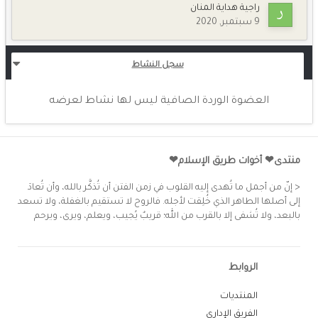
راجية هداية المنان
9 سبتمبر, 2020
سجل النشاط
العضوة الوردة الصافية ليس لها نشاط لعرضه
منتدى❤ أخوات طريق الإسلام❤
< إنّ من أجمل ما تُهدى إليه القلوب في زمن الفتن أن تُذكَّر بالله، وأن تُعادَ
إلى أصلها الطاهر الذي خُلِقت لأجله. فالروح لا تستقيم بالغفلة، ولا تسعد
بالبعد، ولا تُشفى إلا بالقرب من الله؛ قريبٌ يُجيب، ويعلم، ويرى، ويرحم
الروابط
المنتديات
الفريق الإداري