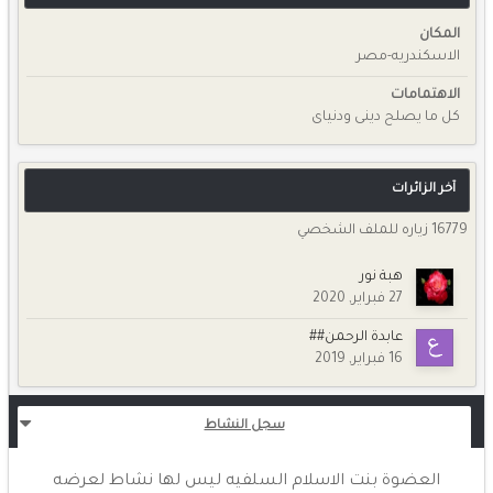
المكان
الاسكندريه-مصر
الاهتمامات
كل ما يصلح دينى ودنياى
آخر الزائرات
16779 زياره للملف الشخصي
هبة نور
27 فبراير, 2020
عابدة الرحمن##
16 فبراير, 2019
سجل النشاط
العضوة بنت الاسلام السلفيه ليس لها نشاط لعرضه