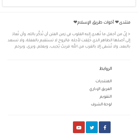
منتدى❤ أخوات طريق الإسلام❤
< إنّ من أجمل ما تُهدى إليه القلوب في زمن الفتن أن تُذكَّر بالله، وأن تُعادَ
إلى أصلها الطاهر الذي خُلِقت لأجله. فالروح لا تستقيم بالغفلة، ولا تسعد
بالبعد، ولا تُشفى إلا بالقرب من الله؛ قريبٌ يُجيب، ويعلم، ويرى، ويرحم
الروابط
المنتديات
الفريق الإداري
التقويم
لوحة الشرف
Youtube
Twitter
Facebook