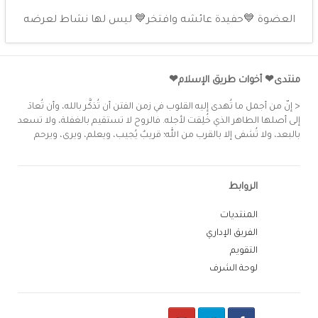
العضوة 💙حفيدة عائشه وافتخر💙 ليس لها نشاط لعرضه
منتدى❤ أخوات طريق الإسلام❤
< إنّ من أجمل ما تُهدى إليه القلوب في زمن الفتن أن تُذكَّر بالله، وأن تُعادَ
إلى أصلها الطاهر الذي خُلِقت لأجله. فالروح لا تستقيم بالغفلة، ولا تسعد
بالبعد، ولا تُشفى إلا بالقرب من الله؛ قريبٌ يُجيب، ويعلم، ويرى، ويرحم
الروابط
المنتديات
الفريق الإداري
التقويم
لوحة الشرف