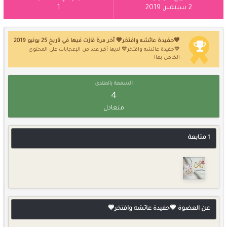
2 سبتمبر, 2019
1
💙حفيدة عائشه وافتخر💙 آخر مرة فازت فيها في تاريخ 25 يونيو 2019
💙حفيدة عائشه وافتخر💙 لديها أكبر عدد من الإعجابات على المحتوى
الخاص بها!
السمعة بالمنتدى
4
متعادل
1 متابعة
عن العضوة 💙حفيدة عائشه وافتخر💙