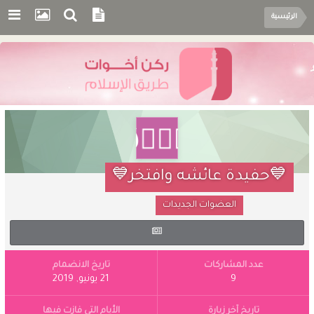
الرئيسية
💙حفيدة عائشه وافتخر💙
العضوات الجديدات
عدد المشاركات
تاريخ الانضمام
9
21 يونيو, 2019
تاريخ آخر زيارة
الأيام التي فازت فيها