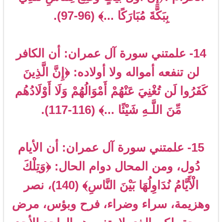
بِبَكَّةَ مُبَارَكًا ...﴾ (96-97).
14- علمتني سورة آل عمران: أن الكافر
لن تنفعه أمواله ولا أولاده: ﴿إِنَّ الَّذِينَ
كَفَرُوا لَن تُغْنِيَ عَنْهُمْ أَمْوَالُهُمْ وَلَا أَوْلَادُهُم
مِّنَ اللَّـهِ شَيْئًا ...﴾ (116-117).
15- علمتني سورة آل عمران: أن الأيام
دُول، ومن المحال دوام الحال: ﴿وَتِلْكَ
الْأَيَّامُ نُدَاوِلُهَا بَيْنَ النَّاسِ﴾ (140)، نصر
وهزيمة، سراء وضراء، فرح وبؤس، مرض