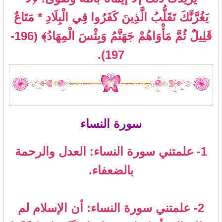
يَغُرَّنَّكَ تَقَلُّبُ الَّذِينَ كَفَرُوا فِي الْبِلَادِ * مَتَاعٌ
قَلِيلٌ ثُمَّ مَأْوَاهُمْ جَهَنَّمُ وَبِئْسَ الْمِهَادُ﴾ (196-
197).
سورة النساء
1- علمتني سورة النساء: العدل والرحمة
بالضعفاء.
2- علمتني سورة النساء: أن الإسلام لم