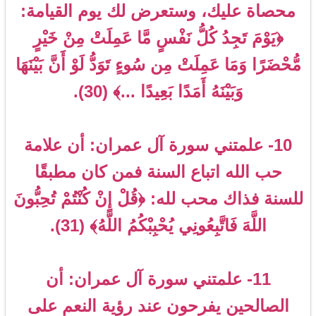
محصاة عليك، وستعرض لك يوم القيامة:
﴿يَوْمَ تَجِدُ كُلُّ نَفْسٍ مَّا عَمِلَتْ مِنْ خَيْرٍ
مُّحْضَرًا وَمَا عَمِلَتْ مِن سُوءٍ تَوَدُّ لَوْ أَنَّ بَيْنَهَا
وَبَيْنَهُ أَمَدًا بَعِيدًا ...﴾ (30).
10- علمتني سورة آل عمران: أن علامة
حب الله اتباع السنة فمن كان مطبقًا
للسنة فذاك محب لله: ﴿قُلْ إِنْ كُنْتُمْ تُحِبُّونَ
اللَّهَ فَاتَّبِعُونِي يُحْبِبْكُمُ اللَّهُ﴾ (31).
11- علمتني سورة آل عمران: أن
الصالحين يفرحون عند رؤية النعم على