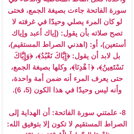
سورة الفاتحة جاءت بصيغة الجمع، فحتى
لو كان المرء يصلي وحيدًا في غرفته لا
تصح صلاته بأن يقول: (إياك أعبد وإياك
أستعين)، أو: (اهدني الصراط المستقيم)،
بل لابد أن يقول: ﴿إِيَّاكَ نَعْبُدُ﴾، ﴿وَإِيَّاكَ
نَسْتَعِينُ﴾، ﴿ٱهْدِنَا﴾، وكلها بصيغة الجمع،
حتى يعرف المرء أنه ضمن أمة واحدة،
وأنه ليس وحيدًا في هذا الكون (5، 6).
8- علمتني سورة الفاتحة: أن الهداية إلى
الصراط المستقيم لا تكون إلا بتوفيق الله: