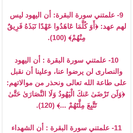
9- علمتني سورة البقرة: أن اليهود ليس
لهم عهد: ﴿أَوَ كُلَّمَا عَاهَدُوا عَهْدًا نَبَذَهُ فَرِيقٌ
مِنْهُمْ﴾ (100).
10- علمتني سورة البقرة : أن اليهود
والنصارى لن يرضوا عنا، وعلينا أن نقبل
على طاعة الله تعالى ونحذر من موالاتهم:
﴿وَلَن تَرْضَىٰ عَنكَ الْيَهُودُ وَلَا النَّصَارَىٰ حَتَّىٰ
تَتَّبِعَ مِلَّتَهُمْ ...﴾ (120).
11- علمتني سورة البقرة : أن الشهداء