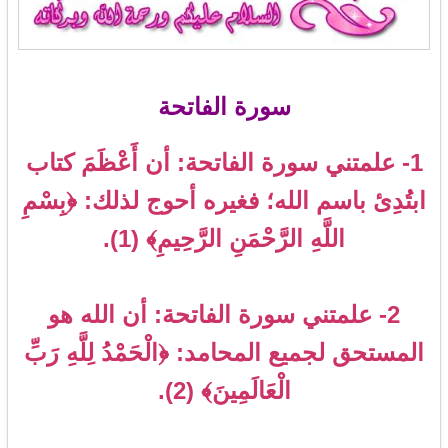
سورة الفاتحة
1- علمتني سورة الفاتحة: أن أَعْظَمَ كتاب
ابتُدِئ باسم الله؛ فغيره أحوج لذلك: ﴿بِسْمِ
اللَّهِ الرَّحْمَنِ الرَّحِيمِ﴾ (1).
2- علمتني سورة الفاتحة: أن الله هو
المستحق لجميع المحامد: ﴿الْحَمْدُ لِلَّهِ رَبِّ
الْعَالَمِينَ﴾ (2).