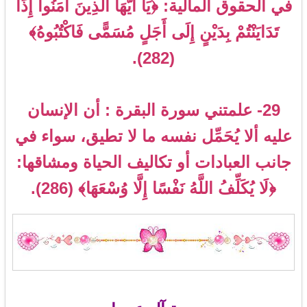
في الحقوق المالية: ﴿يَا أَيُّهَا الَّذِينَ آمَنُوا إِذَا
تَدَايَنْتُمْ بِدَيْنٍ إِلَى أَجَلٍ مُسَمًّى فَاكْتُبُوهُ﴾
(282).
29- علمتني سورة البقرة : أن الإنسان
عليه ألا يُحَمِّل نفسه ما لا تطيق، سواء في
جانب العبادات أو تكاليف الحياة ومشاقها:
﴿لَا يُكَلِّفُ اللَّهُ نَفْسًا إِلَّا وُسْعَهَا﴾ (286).