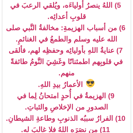
5) اللهُ ينصرُ أولياءَه، ويُلقي الرعبَ في
قلوبِ أعدائِه.
6) من أسباب الهزيمةِ: مخالفةُ النَّبي صلى
الله عليه وسلم والطمعُ في الغنائمِ.
7) عنايةُ اللهِ بأوليائِه وحفظِه لهم، فألقى
في قلوبِهم اطمئنانًا وغَشِيَ النَّومُ طائفةً
منهم.
الأعمارُ بيدِ اللهِ.
9) الهزيمةُ في أُحدٍ امتحانُ لِما في
الصدورِ من الإخلاصِ والثباتِ.
10) الفرارُ سببُه الذنوبِ وطاعةِ الشيطانِ.
11) من نصَرَه اللهُ فلا غالبَ له.