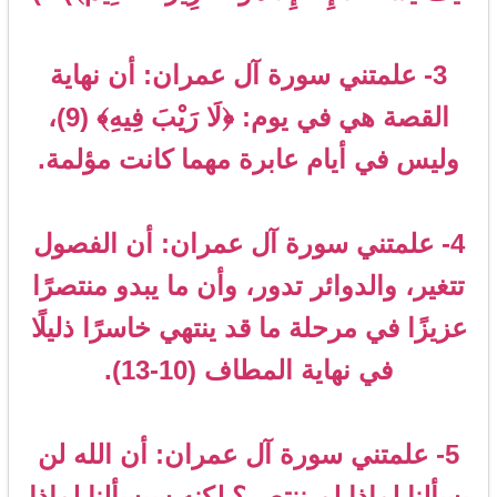
3- علمتني سورة آل عمران: أن نهاية
القصة هي في يوم: ﴿لَا رَيْبَ فِيهِ﴾ (9)،
وليس في أيام عابرة مهما كانت مؤلمة.
4- علمتني سورة آل عمران: أن الفصول
تتغير، والدوائر تدور، وأن ما يبدو منتصرًا
عزيزًا في مرحلة ما قد ينتهي خاسرًا ذليلًا
في نهاية المطاف (10-13).
5- علمتني سورة آل عمران: أن الله لن
يسألنا لماذا لم ننتصر؟ لكنه سيسألنا لماذا