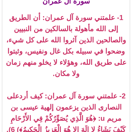
سورة آل عمران
1- علمتني سورة آل عمران: أن الطريق
إلى الله مأهولة بالسالكين من النبيين
والصالحين الذين آثروا الله على كل شيء،
وضحوا في سبيله بكل غال ونفيس، وثبتوا
على طريق الله، وهؤلاء لا يخلو منهم زمان
ولا مكان.
2- علمتني سورة آل عمران: كيف أردعلى
النصارى الذين يزعمون إلهية عيسى بن
مريم u: ﴿هُوَ الَّذِي يُصَوِّرُكُمْ فِي الأَرْحَامِ
كَيْفَ يَشَاءُ لا إِلَهَ إِلا هُوَ الْعَزِيزُ الْحَكِيمُ﴾) 6).