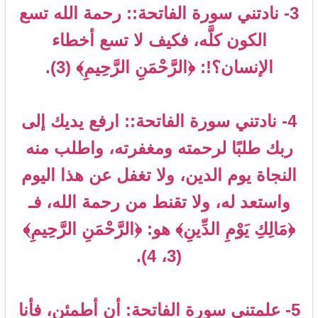
3- نادتني سورة الفاتحة:: رحمة الله تسع
الكون كلَّه، فكيف لا تسع أخطاء
الإنسان؟!: ﴿الرَّحْمَنِ الرَّحِيمِ﴾ (3).
4- نادتني سورة الفاتحة:: ارفع يديك إلى
ربك طلبًا لرحمته ومغفرته، واطلب منه
النجاة يوم الدين، ولا تغفل عن هذا اليوم
واستعد له، ولا تقنط من رحمة الله، فـ
﴿مَالِكِ يَوْمِ الدِّينِ﴾ هو: ﴿الرَّحْمَنِ الرَّحِيمِ﴾
(3، 4).
5- علمتني سورة الفاتحة: أن أطمئن، فأنا