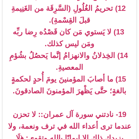
12) تحريمُ الغُلُولِ (السَّرِقَة من الغَنِيمةِ
قبلَ القِسْمةِ).
13) لا يَستوي مَن كان قَصْدُه رِضا ربِّه
ومَن ليس كذلك.
14) الخِذلانُ والانهزامُ إنَّما يَحصُلُ بشُؤمِ
المعصيةِ.
15) ما أصابَ المؤمنينَ يومَ أُحدٍ لحكمةٍ
بالغةٍ؛ حتَّى يَظْهرَ المؤمنونَ الصادقونَ.
19- نادتني سورة آل عمران:: لا تحزن
عندما ترى أعداء الله في ترف ونعمة، ولا
يزيدك ذلك إلا إيمانًا بالله وتقوى: ﴿لَا