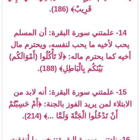
قَرِيبٌ﴾ (186).
14- علمتني سورة البقرة: أن المسلم
يحب لأخيه ما يحب لنفسه، ويحترم مال
أخيه كما يحترم ماله: ﴿لَا تَأْكُلُوا (أَمْوَالَكُم)
بَيْنَكُم بِالْبَاطِلِ﴾ (188).
15- علمتني سورة البقرة: أنه لابد من
الابتلاء لمن يريد الفوز بالجنة: ﴿أَمْ حَسِبْتُمْ
أَنْ تَدْخُلُوا الْجَنَّةَ وَلَمَّا ...﴾ (214).
16- نادتني سورة البقرة:: خير ما أنفقت