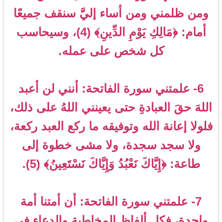
ومن ظلمني ومن أساء إليَّ سنقف جميعًا
أمام: ﴿مَالِكِ يَوْمِ الدِّينِ﴾ (4)، وسيحاسب
كل شخص على عمله.
6- علمتني سورة الفاتحة: أنني لن أعبد
اللهَ حقَ العبادةِ حتى يعينني اللهُ على ذلك،
فلولا إعانة الله وتوفيقه ما ركع العبد ركعة،
ولا سجد سجدة، ولا مشى خطوة إلى
طاعة: ﴿إِيَّاكَ نَعْبُدُ وَإِيَّاكَ نَسْتَعِينُ﴾ (5).
7- علمتني سورة الفاتحة: أن أمتنا أمة
واحدة، فكل ألفاظ المخاطبة والدعاء في