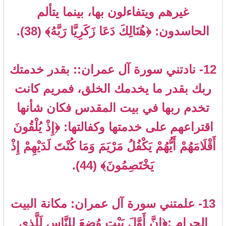
غيرهم ويتفاءلون بها، بينما يتألم
الحاسدون: ﴿هُنَالِكَ دَعَا زَكَرِيَّا رَبَّهُ﴾ (38).
12- نادتني سورة آل عمران:: بقدر خدمتك
ربك بقدر ما يخدمك الخلق، فمريم كانت
تخدم ربها في بيت المقدس فكان شأنها
اقتراعهم على خدمتها وكفالتها: ﴿إِذْ يُلْقُونَ
أَقْلَامَهُمْ أَيُّهُمْ يَكْفُلُ مَرْيَمَ وَمَا كُنْتَ لَدَيْهِمْ إِذْ
يَخْتَصِمُونَ﴾ (44).
13- علمتني سورة آل عمران: مكانة البيت
الحرام :﴿إِنَّ أَوَّلَ بَيْتٍ وُضِعَ لِلنَّاسِ لَلَّذِي