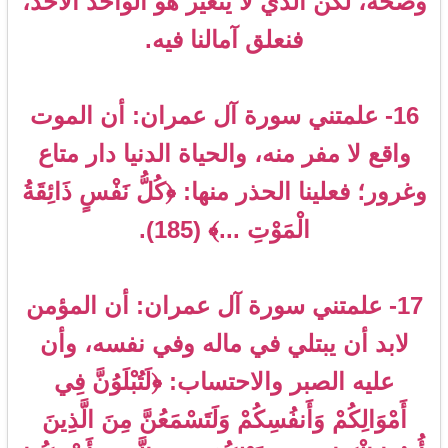
وصحة، لكن الذي لا يتغير هو الواحد الأحد،
فنعلق آمالنا فيه.
16- علمتني سورة آل عمران: أن الموت
واقع لا مفر منه، والحياة الدنيا دار متاع
وغرور؛ فعلينا الحذر منها: ﴿كُلُّ نَفْسٍ ذَائِقَةُ
الْمَوْتِ ...﴾ (185).
17- علمتني سورة آل عمران: أن المؤمن
لابد أن يبتلي في ماله وفي نفسه، وأن
عليه الصبر والاحتساب: ﴿لَتُبْلَوُنَّ فِي
أَمْوَالِكُمْ وَأَنفُسِكُمْ وَلَتَسْمَعُنَّ مِنَ الَّذِينَ