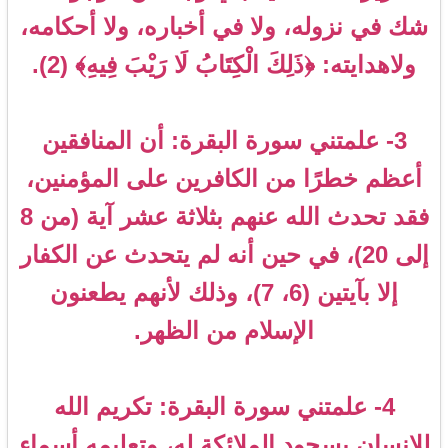
شك في نزوله، ولا في أخباره، ولا أحكامه،
ولاهدايته: ﴿ذَلِكَ الْكِتَابُ لَا رَيْبَ فِيهِ﴾ (2).
3- علمتني سورة البقرة: أن المنافقين
أعظم خطرًا من الكافرين على المؤمنين،
فقد تحدث الله عنهم بثلاثة عشر آية (من 8
إلى 20)، في حين أنه لم يتحدث عن الكفار
إلا بآيتين (6، 7)، وذلك لأنهم يطعنون
الإسلام من الظهر.
4- علمتني سورة البقرة: تكريم الله
للإنسان بسجود الملائكة له، وتعليمه أسماء