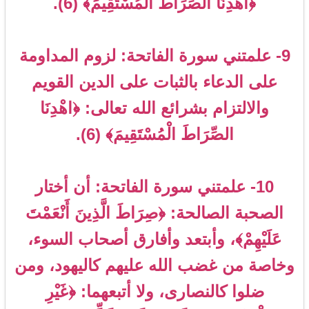
﴿اهْدِنَا الصِّرَاطَ الْمُسْتَقِيمَ﴾ (6).
9- علمتني سورة الفاتحة: لزوم المداومة
على الدعاء بالثبات على الدين القويم
والالتزام بشرائع الله تعالى: ﴿اهْدِنَا
الصِّرَاطَ الْمُسْتَقِيمَ﴾ (6).
10- علمتني سورة الفاتحة: أن أختار
الصحبة الصالحة: ﴿صِرَاطَ الَّذِينَ أَنْعَمْتَ
عَلَيْهِمْ﴾، وأبتعد وأفارق أصحاب السوء،
وخاصة من غضب الله عليهم كاليهود، ومن
ضلوا كالنصارى، ولا أتبعهما: ﴿غَيْرِ