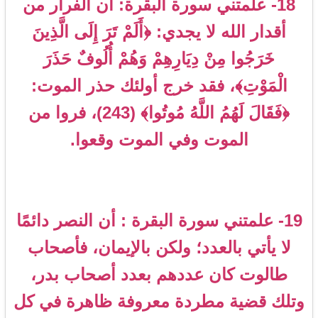
18- علمتني سورة البقرة: أن الفرار من
أقدار الله لا يجدي: ﴿أَلَمْ تَرَ إِلَى الَّذِينَ
خَرَجُوا مِنْ دِيَارِهِمْ وَهُمْ أُلُوفٌ حَذَرَ
الْمَوْتِ﴾، فقد خرج أولئك حذر الموت:
﴿فَقَالَ لَهُمُ اللَّهُ مُوتُوا﴾ (243)، فروا من
الموت وفي الموت وقعوا.
19- علمتني سورة البقرة : أن النصر دائمًا
لا يأتي بالعدد؛ ولكن بالإيمان، فأصحاب
طالوت كان عددهم بعدد أصحاب بدر،
وتلك قضية مطردة معروفة ظاهرة في كل