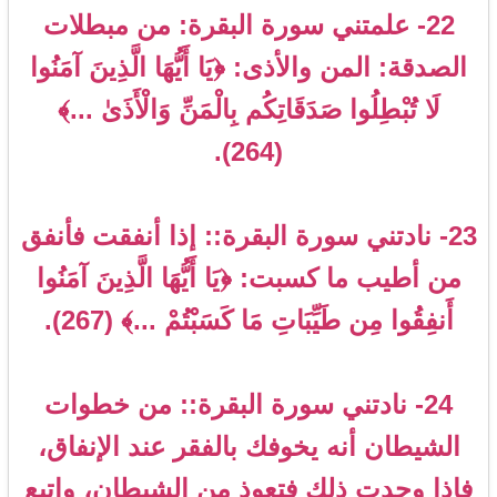
22- علمتني سورة البقرة: من مبطلات
الصدقة: المن والأذى: ﴿يَا أَيُّهَا الَّذِينَ آمَنُوا
لَا تُبْطِلُوا صَدَقَاتِكُم بِالْمَنِّ وَالْأَذَىٰ ...﴾
(264).
23- نادتني سورة البقرة:: إذا أنفقت فأنفق
من أطيب ما كسبت: ﴿يَا أَيُّهَا الَّذِينَ آمَنُوا
أَنفِقُوا مِن طَيِّبَاتِ مَا كَسَبْتُمْ ...﴾ (267).
24- نادتني سورة البقرة:: من خطوات
الشيطان أنه يخوفك بالفقر عند الإنفاق،
فإذا وجدت ذلك فتعوذ من الشيطان، واتبع