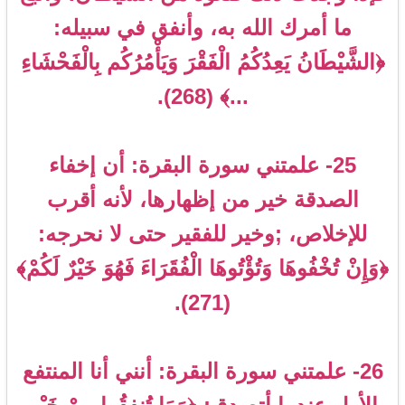
ما أمرك الله به، وأنفق في سبيله:
﴿الشَّيْطَانُ يَعِدُكُمُ الْفَقْرَ وَيَأْمُرُكُم بِالْفَحْشَاءِ
...﴾ (268).
25- علمتني سورة البقرة: أن إخفاء
الصدقة خير من إظهارها، لأنه أقرب
للإخلاص، ;وخير للفقير حتى لا نحرجه:
﴿وَإِنْ تُخْفُوهَا وَتُؤْتُوهَا الْفُقَرَاءَ فَهُوَ خَيْرٌ لَكُمْ﴾
(271).
26- علمتني سورة البقرة: أنني أنا المنتفع