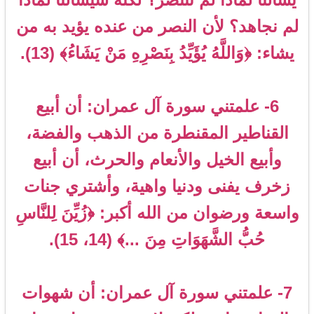
لم نجاهد؟ لأن النصر من عنده يؤيد به من
يشاء: ﴿وَاللَّهُ يُؤَيِّدُ بِنَصْرِهِ مَنْ يَشَاءُ﴾ (13).
6- علمتني سورة آل عمران: أن أبيع
القناطير المقنطرة من الذهب والفضة،
وأبيع الخيل والأنعام والحرث، أن أبيع
زخرف يفنى ودنيا واهية، وأشتري جنات
واسعة ورضوان من الله أكبر: ﴿زُيِّنَ لِلنَّاسِ
حُبُّ الشَّهَوَاتِ مِنَ ...﴾ (14، 15).
7- علمتني سورة آل عمران: أن شهوات