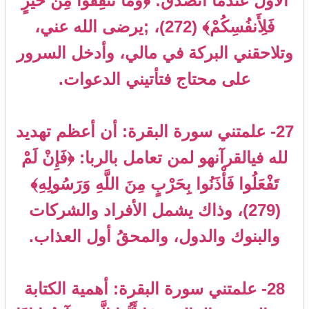
الأول عندما أتصدق: ﴿وَمَا تُنفِقُوا مِنْ خَيْرٍ
فَلِأَنفُسِكُمْ﴾ (272)، ;يرضى الله عني،
وتلاحقني البركة في مالي، وأدخل السرور
على محتاج فتأتيني الدعوات.
27- علمتني سورة البقرة: أن أعظم تهديد
لله فيالقرآنهو لمن تعامل بالربا: ﴿فَإِنْ لَمْ
تَفْعَلُوا فَأْذَنُوا بِحَرْبٍ مِنَ اللَّهِ وَرَسُولِهِ﴾
(279)، وذاك يشمل الأفراد والشركات
والبنوك والدول، والمحقُ أول العذاب.
28- علمتني سورة البقرة: أهمية الكتابة