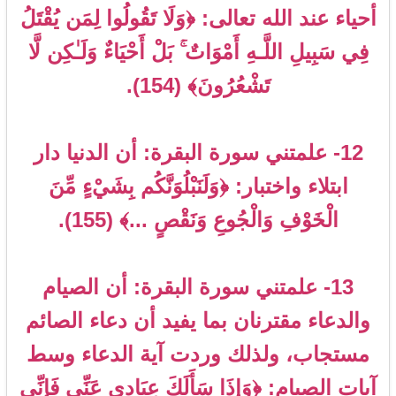
أحياء عند الله تعالى: ﴿وَلَا تَقُولُوا لِمَن يُقْتَلُ
فِي سَبِيلِ اللَّـهِ أَمْوَاتٌ ۚ بَلْ أَحْيَاءٌ وَلَـٰكِن لَّا
تَشْعُرُونَ﴾ (154).
12- علمتني سورة البقرة: أن الدنيا دار
ابتلاء واختبار: ﴿وَلَنَبْلُوَنَّكُم بِشَيْءٍ مِّنَ
الْخَوْفِ وَالْجُوعِ وَنَقْصٍ ...﴾ (155).
13- علمتني سورة البقرة: أن الصيام
والدعاء مقترنان بما يفيد أن دعاء الصائم
مستجاب، ولذلك وردت آية الدعاء وسط
آيات الصيام: ﴿وَإِذَا سَأَلَكَ عِبَادِي عَنِّي فَإِنِّي