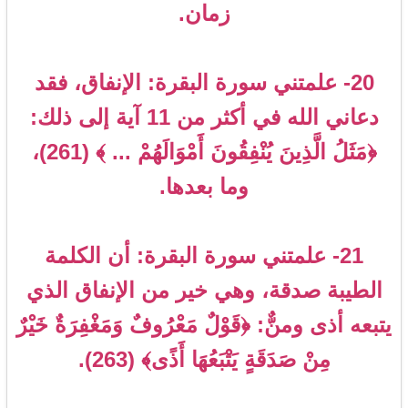
زمان.
20- علمتني سورة البقرة: الإنفاق، فقد
دعاني الله في أكثر من 11 آية إلى ذلك:
﴿مَثَلُ الَّذِينَ يُنْفِقُونَ أَمْوَالَهُمْ ... ﴾ (261)،
وما بعدها.
21- علمتني سورة البقرة: أن الكلمة
الطيبة صدقة، وهي خير من الإنفاق الذي
يتبعه أذى ومنٌّ: ﴿قَوْلٌ مَعْرُوفٌ وَمَغْفِرَةٌ خَيْرٌ
مِنْ صَدَقَةٍ يَتْبَعُهَا أَذًى﴾ (263).