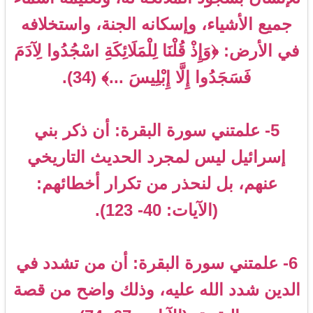
جميع الأشياء، وإسكانه الجنة، واستخلافه
في الأرض: ﴿وَإِذْ قُلْنَا لِلْمَلَائِكَةِ اسْجُدُوا لِآدَمَ
فَسَجَدُوا إِلَّا إِبْلِيسَ ...﴾ (34).
5- علمتني سورة البقرة: أن ذكر بني
إسرائيل ليس لمجرد الحديث التاريخي
عنهم، بل لنحذر من تكرار أخطائهم:
(الآيات: 40- 123).
6- علمتني سورة البقرة: أن من تشدد في
الدين شدد الله عليه، وذلك واضح من قصة