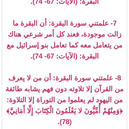
البقرة: (الآيات: 67- 74).
7- علمتني سورة البقرة: أن البقرة ما
زالت موجودة، فعند كل أمر شرعي هناك
من يتعامل معه كما تعامل بنو إسرائيل مع
البقرة: (الآيات: 67- 74).
8- علمتني سورة البقرة: أن من لا يعرف
من القرآن إلا تلاوته دون فهم يشابه طائفة
من اليهود لم يعلموا من التوراة إلا التلاوة:
﴿وَمِنْهُمْ أُمِّيُّونَ لا يَعْلَمُونَ الْكِتَابَ إِلَّا أَمَانِيَّ﴾
(78).