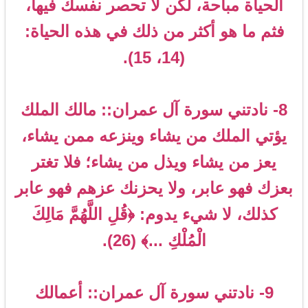
الحياة مباحة، لكن لا تحصر نفسك فيها،
فثم ما هو أكثر من ذلك في هذه الحياة:
(14، 15).
8- نادتني سورة آل عمران:: مالك الملك
يؤتي الملك من يشاء وينزعه ممن يشاء،
يعز من يشاء ويذل من يشاء؛ فلا تغتر
بعزك فهو عابر، ولا يحزنك عزهم فهو عابر
كذلك، لا شيء يدوم: ﴿قُلِ اللَّهُمَّ مَالِكَ
الْمُلْكِ ...﴾ (26).
9- نادتني سورة آل عمران:: أعمالك