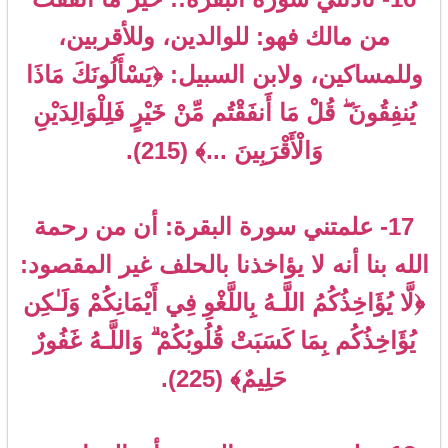
من مالك فهو: للوالدين، وللأقربين،
وللمساكين، ولابن السبيل: ﴿يَسْأَلُونَكَ مَاذَا
يُنفِقُونَ ۖ قُلْ مَا أَنفَقْتُم مِّنْ خَيْرٍ فَلِلْوَالِدَيْنِ
وَالْأَقْرَبِينَ ...﴾ (215).
17- علمتني سورة البقرة: أن من رحمة
الله بنا أنه لا يؤاخذنا بالحلف غير المقصود:
﴿لَّا يُؤَاخِذُكُمُ اللَّـهُ بِاللَّغْوِ فِي أَيْمَانِكُمْ وَلَـٰكِن
يُؤَاخِذُكُم بِمَا كَسَبَتْ قُلُوبُكُمْ ۗ وَاللَّـهُ غَفُورٌ
حَلِيمٌ﴾ (225).