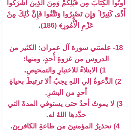
أُوتُوا الْكِتَابَ مِن قَبْلِكُمْ وَمِنَ الَّذِينَ أَشْرَكُوا
أَذًى كَثِيرًا ۚ وَإِن تَصْبِرُوا وَتَتَّقُوا فَإِنَّ ذَٰلِكَ مِنْ
عَزْمِ الْأُمُورِ﴾ (186).
18- علمتني سورة آل عمران: الكثير من
الدروس من غزوةِ أُحدٍ، ومنها:
1) الابتلاءُ للاختبارِ والتمحيصِ.
2) الدَّعوةُ إلي اللهِ يجبُ ألا ترتبطَ بحياةِ
أحدٍ من البشرِ.
3) لا يموتُ أحدٌ حتى يستوفي المدةَ التي
حدَّدها اللهُ له.
4) تحذيرُ المؤمنينَ من طاعةِ الكافرينَ.