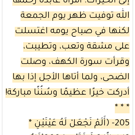
إلى الخيرات: امرأة عابدة رحمها
الله توفيت ظهر يوم الجمعة
لكنها في صباح يومه اغتسلت
على مشقة وتعب، وتطيبت،
وقرأت سورة الكهف، وصلت
الضحى، ولما أتاها الأجل إذا بها
أدركت خيرًا عظيمًا وسُنُنًا مباركة!
* * *
205- ﴿أَلَمْ نَجْعَلْ لَهُ عَيْنَيْنِ *