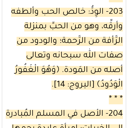
203- الوِدُّ: خالص الحب وألطفه
وأرقِّه، وهو من الحبِّ بمنزلة
الرَّأفة من الرَّحمة؛ والودود من
صفات الله سبحانه وتعالى
أصله من المَودة. ﴿وَهُوَ الْغَفُورُ
الْوَدُودُ﴾ [البروج: 14].
* * *
204- الأصل في المسلم المُبادرة