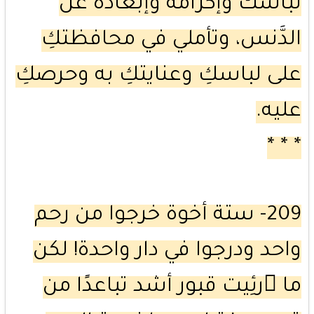
لباسك وإكرامه وإبعاده عن
الدَّنس، وتأملي في محافظتكِ
على لباسكِ وعنايتكِ به وحرصكِ
عليه.
* * *
209- ستة أخوة خرجوا من رحم
واحد ودرجوا في دار واحدة! لكن
ما ُرئِيت قبور أشد تباعدًا من