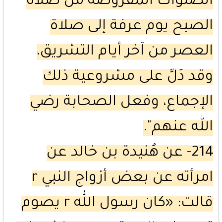
الصلوات المفروضة من صلاة
الصبح يوم عرفة إلى صلاة
العصر من آخر أيام التشريق،
وقد دَلِّ على مشروعية ذلك
الإجماع، وفعل الصحابة رضي
الله عنهم".
214- عن هُنيدة بن خالد عن
امرأته عن بعض أزواج النبي r
قالت: «كان رسول الله r يصوم