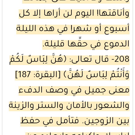
وأناقتها! اليوم لن أراها إلا كل
أسبوع أو شهر! في هذه الليلة
الدموع في حقِّها قليلة.
208- قال تعالى: ﴿هُنَّ لِبَاسٌ لَكُمْ
وَأَنْتُمْ لِبَاسٌ لَهُنَّ﴾ [البقرة: 187]
معنى جميل في وصف الدفء
والشعور بالأمان والستر والزينة
بين الزوجين. فتأمل في حفظ