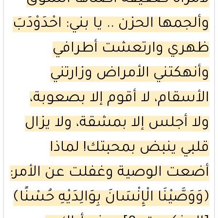
وألجمها الحزن .. يا بني: احْدَوْدَبَ
ظهري وارتعشت أطرافي
وأنهكتني الأمراض وزارتني
الأسقام، لا أقوم إلا بصعوبة،
ولا أجلس إلا بمشقة، ولا يزال
قلبي ينبض بمحبتك! لماذا
أضعت الوصية وغفلت عن الأمر:
﴿وَوَصَّيْنَا الْإِنْسَانَ بِوَالِدَيْهِ حُسْنًا﴾