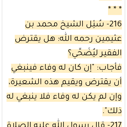
* * *
216- سُئِل الشيخ محمد بن
عثيمين رحمه الله: هل يقترض
الفقير ليُضَحِّي؟
فأجاب: "إن كان له وفاء فينبغي
أن يقترض ويقيم هذه الشعيرة،
وإن لم يكن له وفاء فلا ينبغي له
ذلك".
217- قال رسول الله عليه الصلاة