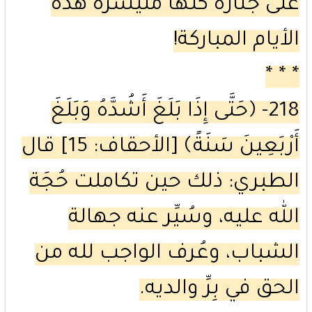
على جنازة كلها مُتيسَرة هذه
الأيام المباركة!
* * *
218- ﴿حَتَّى إِذَا بَلَغَ أَشُدَّهُ وَبَلَغَ
أَرْبَعِينَ سَنَةً﴾ [الأحقاف: 15] قال
الطبري: ذلك حين تكاملت حُجَة
الله عليه، وسُيِّر عنه جهالة
الشباب، وعُرف الواجب لله من
الحق في بِرِّ والديه.