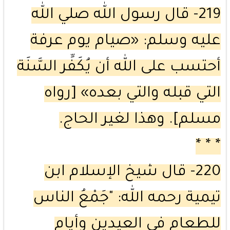
219- قال رسول الله صلي الله
عليه وسلم: «صيام يوم عرفة
أحتسب على الله أن يُكَفِّر السَّنَة
التي قبله والتي بعده» [رواه
مسلم]. وهذا لغير الحاج.
* * *
220- قال شيخ الإسلام ابن
تيمية رحمه الله: "جَمْعُ الناس
للطعام في العيدين وأيام