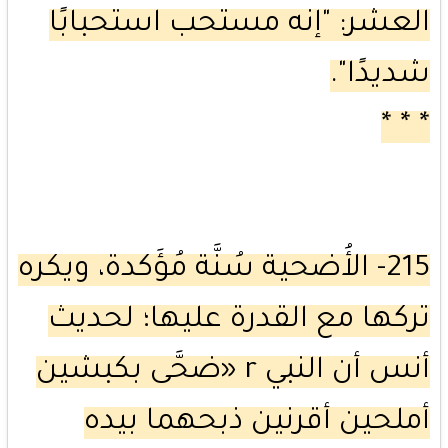
العشر: "إنه مستحب استحبابًا
شديدًا".
* * *
215- الأُضحية سُنَّة مُؤَكدة، ويكره
تركها مع القدرة عليها؛ لحديث
أنس أن النبي r «ضحَّى بكبشين
أملحين أقرنين ذبحهما بيده