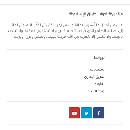
منتدى❤ أخوات طريق الإسلام❤
< إنّ من أجمل ما تُهدى إليه القلوب في زمن الفتن أن تُذكَّر بالله، وأن تُعادَ
إلى أصلها الطاهر الذي خُلِقت لأجله. فالروح لا تستقيم بالغفلة، ولا تسعد
بالبعد، ولا تُشفى إلا بالقرب من الله؛ قريبٌ يُجيب، ويعلم، ويرى، ويرحم
الروابط
المنتديات
الفريق الإداري
التقويم
لوحة الشرف
Youtube
Twitter
Facebook