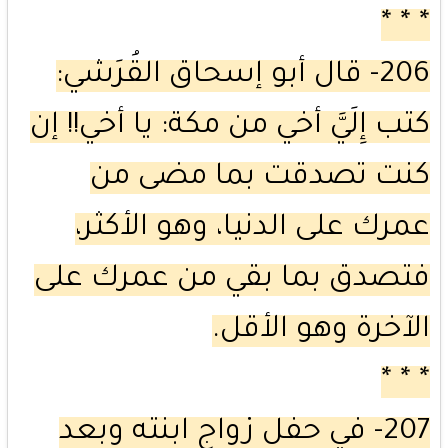
* * *
206- قال أبو إسحاق القُرَشي:
كتب إِلَيَّ أخي من مكة: يا أخي!! إن
كنت تصدقت بما مضى من
عمرك على الدنيا، وهو الأكثر،
فتصدق بما بقي من عمرك على
الآخرة وهو الأقل.
* * *
207- في حفل زواج ابنته وبعد