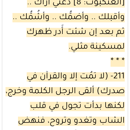
[العنكبوت: 8] دعني أراك ..
وأقبلك .. وأضمُّك .. وأشُمُّك ..
ثم بعد إن شئت أَدر ظهرك
لمسكينة مثلي.
* * *
211- (لا تمُت إلا والقرآن في
صدرك) ألقى الرجل الكلمة وخرج،
لكنها بدأت تجول في قلب
الشاب وتغدو وتروح، فنهض