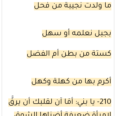
ما ولدت نجيبة من فحل
بجبل نعلمه أو سهل
كستة من بطن أم الفضل
أكرم بها من كهلة وكهل
210- يا بني: أمَا آن لقلبك أن يرقَّ
لامرأة ضعيفة أضناها الشوق