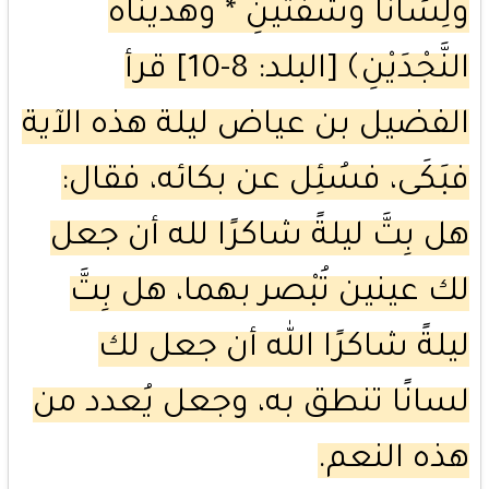
وَلِسَانًا وَشَفَتَيْنِ * وَهَدَيْنَاهُ
النَّجْدَيْنِ﴾ [البلد: 8-10] قرأ
الفضيل بن عياض ليلة هذه الآية
فبَكَى، فسُئِل عن بكائه، فقال:
هل بِتَّ ليلةً شاكرًا لله أن جعل
لك عينين تُبْصر بهما، هل بِتَّ
ليلةً شاكرًا الله أن جعل لك
لسانًا تنطق به، وجعل يُعدد من
هذه النعم.