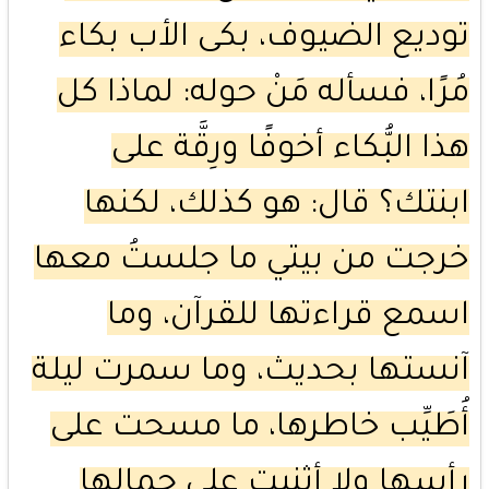
توديع الضيوف، بكى الأب بكاء
مُرًا، فسأله مَنْ حوله: لماذا كل
هذا البُّكاء أخوفًا ورِقَّة على
ابنتك؟ قال: هو كذلك، لكنها
خرجت من بيتي ما جلستُ معها
اسمع قراءتها للقرآن، وما
آنستها بحديث، وما سمرت ليلة
أُطَيِّب خاطرها، ما مسحت على
رأسها ولا أثنيت على جمالها