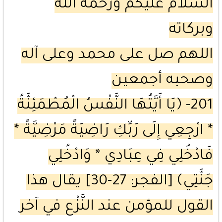
السلام عليكم ورحمة الله
وبركاته
اللهم صل على محمد وعلى آله
وصحبه أجمعين
201- ﴿يَا أَيَّتُهَا النَّفْسُ الْمُطْمَئِنَّةُ
* ارْجِعِي إِلَى رَبِّكِ رَاضِيَةً مَرْضِيَّةً *
فَادْخُلِي فِي عِبَادِي * وَادْخُلِي
جَنَّتِي﴾ [الفجر: 27-30] يقال هذا
القول للمؤمن عند النَّزْع في آخر