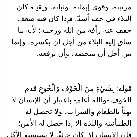
مرتبته، وقوي إيمانه، وثباته، ويقينه كان
البلاء في حقه أشدّ، فإذا كان فيه ضعف
خفف عنه رأفة من الله ورحمة؛ لأنه ما
ساق إليه البلاء من أجل أن يكسره، وإنما
من أجل أن يمحصه، وأن يرفعه.
قوله: بِشَيْءٍ مِنَ الْخَوْفِ وَالْجُوعِ قدم
الخوف -والله أعلم- باعتبار أن الإنسان لا
يهنأ بالطعام والشراب، ولا تحصل له
الطمأنينة واللذة إلا إذا حصل له الأمن؛
فإن الإنسان إذا كان خائفًا لا يستسيغ الأكل