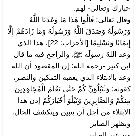
-تبارك وتعالى- لهم.
وقال تعالى: قَالُوا هَذَا مَا وَعَدَنَا اللَّهُ
وَرَسُولُهُ وَصَدَقَ اللَّهُ وَرَسُولُهُ وَمَا زَادَهُمْ إِلَّا
إِيمَانًا وَتَسْلِيمًا [الأحزاب: 22]، هذا الذي
وعد اللهُ رسولَه ﷺ، والراجح فيه ما قال
ابن كثير -رحمه الله: إن المقصود أن الله
وعد بالابتلاء الذي يعقبه التمكين والنصر،
كقوله: وَلَنَبْلُوَنَّ كُمْ حَتَّى نَعْلَمَ الْمُجَاهِدِينَ
مِنكُمْ وَالصَّابِرِينَ وَنَبْلُوَ أَخْبَارَكُمْ إذن هذا
الابتلاء من أجل أن يتبين وينكشف الحال،
ويظهر الصابر
من غير الصابر.