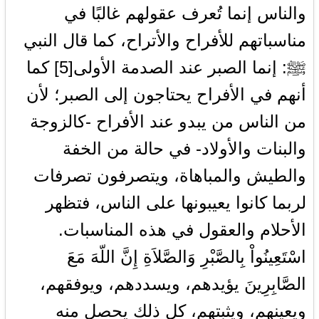
والناس إنما تُعرف عقولهم غالبًا في
مناسباتهم للأفراح والأتراح، كما قال النبي
ﷺ: إنما الصبر عند الصدمة الأولى[5] كما
أنهم في الأفراح يحتاجون إلى الصبر؛ لأن
من الناس من يبدو عند الأفراح -كالزوجة
والبنات والأولاد- في حالة من الخفة
والطيش والمباهاة، ويتصرفون تصرفات
لربما كانوا يعيبونها على الناس، فتظهر
الأحلام والعقول في هذه المناسبات.
اسْتَعِينُواْ بِالصَّبْرِ وَالصَّلاَةِ إِنَّ اللّهَ مَعَ
الصَّابِرِينَ يؤيدهم، ويسددهم، ويوفقهم،
ويعينهم، ويثبتهم، كل ذلك يحصل منه