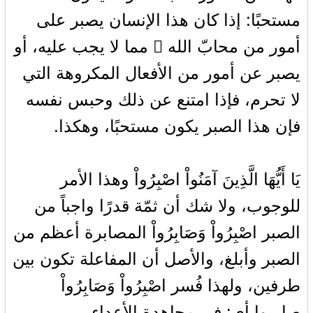
مستحبًا: إذا كان هذا الإنسان يصبر على
أمور من محابّ الله  مما لا يجب عليه، أو
يصبر عن أمور من الأفعال المكروهة التي
لا تحرم، فإذا امتنع عن ذلك وحبس نفسه
فإن هذا الصبر يكون مستحبًا، وهكذا.
يَا أَيُّهَا الَّذِينَ آمَنُواْ اصْبِرُواْ وهذا الأمر
للوجوب، ولا شك أن ثمّة قدرًا واجباً من
الصبر اصْبِرُواْ وَصَابِرُواْ المصابرة أعظم من
الصبر وأبلغ، والأصل أن المفاعلة تكون بين
طرفين، ولهذا فُسر اصْبِرُواْ وَصَابِرُواْ
صابروا أي: في مجاهدة الأعداء،