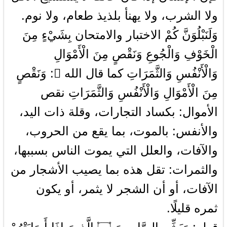
ولا الشرب، ولا يهنأ بلذيذ طعام، ولا نوم.
وَلَنَبْلُوَنَّ كُمْ الاختبار والامتحان بِشَيْءٍ مِنَ
الْخَوْفِ وَالْجُوعِ وَنَقْصٍ مِنَ الْأَمْوَالِ
وَالْأَنْفُسِ وَالثَّمَرَاتِ كما قال الله : وَنَقْصٍ
مِنَ الْأَمْوَالِ وَالْأَنْفُسِ وَالثَّمَرَاتِ نقص
الأموال: بكساد التجارات، وقلة ذات اليد،
والأنفس: بالموت، بما يقع من الحروب،
والآفات، والعلل التي يموت الناس بسببها،
والثمرات: تقل هذه بما يصيب الأشجار من
الآفات، أو أن الشجر لا يثمر، أو يكون
ثمره قليلًا.