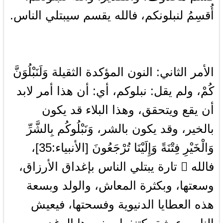
أُقسِمُ لنبلونكم، فالله يقسم سيبتلي الناس.
الأمر الثاني: النون المؤكدة الثقيلة وَلَنَبْلُوَنَّ
كُمْ، ولم يقل: نبلوكم، أي: أن هذا أمر لابد
أن يقع ويتحقق، وهذا البلاء قد يكون
بالخير، وقد يكون بالشر، وَنَبْلُوكُم بِالشَّرِّ
وَالْخَيْرِ فِتْنَةً وَإِلَيْنَا تُرْجَعُونَ [الأنبياء:35]،
فالله  تارة يبتلي الناس بإغداق الأرزاق،
وسعتها، وبكثرة المعاش، والولد وبسعة
هذه العطايا الدنيوية وفسحتها، فيعيش