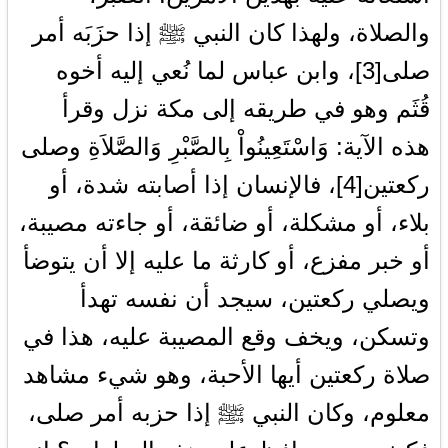
والصلاة، ولهذا كان النبي ﷺ إذا حزَبَه أمر
صلى[3]، وابن عباس لما نُعي إليه أخوه
قُثَم وهو في طريقه إلى مكة نزل وقرأ
هذه الآية: وَاسْتَعِينُواْ بِالصَّبْرِ وَالصَّلاَةِ وصلى
ركعتين[4]، فالإنسان إذا أصابته شدة، أو
بلاء، أو مشكلة، أو ضائقة، أو جاءته مصيبة،
أو خبر مفزع، أو كارثة ما عليه إلا أن يتوضأ
ويصلي ركعتين، سيجد أن نفسه تهدأ
وتسكن، ويخف وقع المصيبة عليه، هذا في
صلاة ركعتين أيها الأحبة، وهو شيء مشاهد
معلوم، وكان النبي ﷺ إذا حزبه أمر صلى،