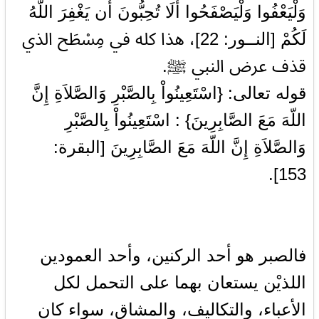
وَلْيَعْفُوا وَلْيَصْفَحُوا أَلَا تُحِبُّونَ أَن يَغْفِرَ اللَّهُ
لَكُمْ [النــور: 22]، هذا كله في مِسْطَح الذي
قذف عرض النبي ﷺ.
قوله تعالى: {اسْتَعِينُواْ بِالصَّبْرِ وَالصَّلاَةِ إِنَّ
اللّهَ مَعَ الصَّابِرِينَ} : اسْتَعِينُواْ بِالصَّبْرِ
وَالصَّلاَةِ إِنَّ اللّهَ مَعَ الصَّابِرِينَ [البقرة:
153].
فالصبر هو أحد الركنين، وأحد العمودين
اللذيْن يستعان بهما على التحمل لكل
الأعباء، والتكاليف، والمشاق، سواء كان