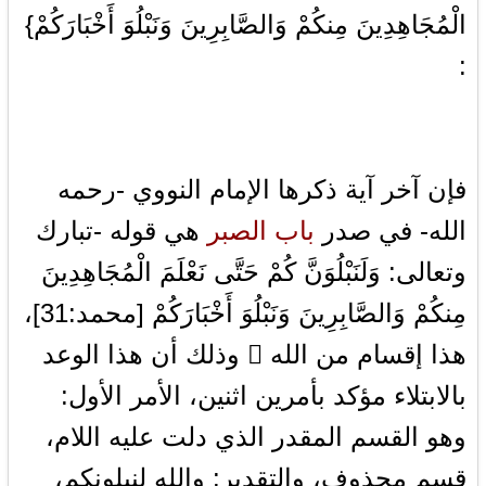
الْمُجَاهِدِينَ مِنكُمْ وَالصَّابِرِينَ وَنَبْلُوَ أَخْبَارَكُمْ}
:
فإن آخر آية ذكرها الإمام النووي -رحمه
الله- في صدر
باب الصبر
هي قوله -تبارك
وتعالى: وَلَنَبْلُوَنَّ كُمْ حَتَّى نَعْلَمَ الْمُجَاهِدِينَ
مِنكُمْ وَالصَّابِرِينَ وَنَبْلُوَ أَخْبَارَكُمْ [محمد:31]،
هذا إقسام من الله  وذلك أن هذا الوعد
بالابتلاء مؤكد بأمرين اثنين، الأمر الأول:
وهو القسم المقدر الذي دلت عليه اللام،
قسم محذوف، والتقدير: والله لنبلونكم،