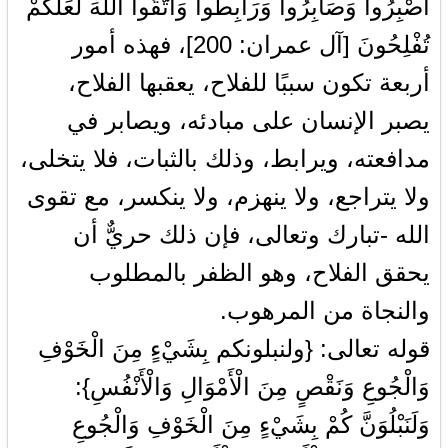
اصْبِرُواْ وَصَابِرُواْ وَرَابِطُواْ وَاتَّقُواْ اللّهَ لَعَلَّكُمْ
تُفْلِحُونَ [آل عمران: 200]، فهذه أمور
أربعة تكون سببًا للفلاح، يعقبها الفلاح،
يصبر الإنسان على مبادئه، ويصابر في
مدافعته، ويرابط، وذلك بالثبات، فلا يتخلى،
ولا يتراجع، ولا ينهزم، ولا ينكسر، مع تقوى
الله -تبارك وتعالى، فإن ذلك حريٌّ أن
يحقق الفلاح، وهو الظفر بالمطلوب
والنجاة من المرهوب.
قوله تعالى: {ولنبلونكم بِشَيْءٍ مِنَ الْخَوْفِ
وَالْجُوعِ وَنَقْصٍ مِنَ الْأَمْوَالِ وَالْأَنْفُسِ}:
وَلَنَبْلُوَنَّ كُمْ بِشَيْءٍ مِنَ الْخَوْفِ وَالْجُوعِ