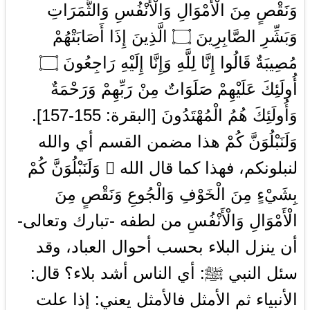
وَنَقْصٍ مِنَ الْأَمْوَالِ وَالْأَنْفُسِ وَالثَّمَرَاتِ
وَبَشِّرِ الصَّابِرِينَ ۝ الَّذِينَ إِذَا أَصَابَتْهُمْ
مُصِيبَةٌ قَالُوا إِنَّا لِلَّهِ وَإِنَّا إِلَيْهِ رَاجِعُونَ ۝
أُولَئِكَ عَلَيْهِمْ صَلَوَاتٌ مِنْ رَبِّهِمْ وَرَحْمَةٌ
وَأُولَئِكَ هُمُ الْمُهْتَدُونَ [البقرة: 155-157].
وَلَنَبْلُوَنَّ كُمْ هذا مضمن القسم أي والله
لنبلونكم، فهذا كما قال الله  وَلَنَبْلُوَنَّ كُمْ
بِشَيْءٍ مِنَ الْخَوْفِ وَالْجُوعِ وَنَقْصٍ مِنَ
الْأَمْوَالِ وَالْأَنْفُسِ من لطفه -تبارك وتعالى-
أن ينزل البلاء بحسب أحوال العباد، وقد
سئل النبي ﷺ: أي الناس أشد بلاء؟ قال:
الأنبياء ثم الأمثل فالأمثل يعني: إذا علت