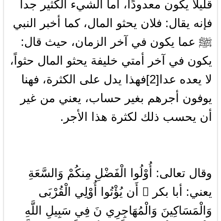
قليلًا يكون معدودًا، أما الشيء الكثير جداً
فإنه يقال: فلان يحثو المال، كما أخبر النبي
ﷺ عما يكون في آخر الزمان، حيث قال:
يكون في آخر أمتي خليفة يحثو المال حثواً،
لا يعده عدا[2]فهذا يدل على الكثرة، فهنا
يوفون أجرهم بغير حساب، يعني من غير
أن يحسب ذلك لكثرة هذا الأجر.
وقال تعالى: أُوْلُوا الْفَضْلِ مِنكُمْ وَالسَّعَةِ
يعني: أبا بكر  أَن يُؤْتُوا أُوْلِي الْقُرْبَى
وَالْمَسَاكِينَ وَالْمُهَاجِرِي نَ فِي سَبِيلِ اللَّهِ