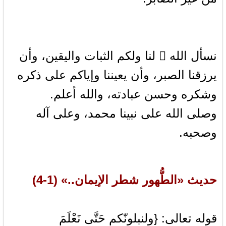
نسأل الله  لنا ولكم الثبات واليقين، وأن
يرزقنا الصبر، وأن يعيننا وإياكم على ذكره
وشكره وحسن عبادته، والله أعلم.
وصلى الله على نبينا محمد، وعلى آله
وصحبه.
حديث «الطُّهور شطر الإيمان..» (1-4)
قوله تعالى: {ولنبلونّكم حَتَّى نَعْلَمَ