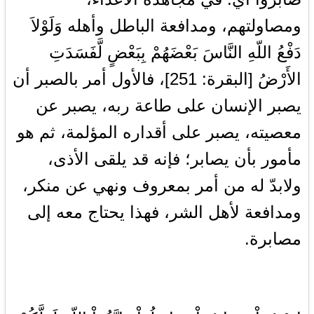
ومصاولتهم، ومدافعة الباطل وأهله وَلَوْلاَ
دَفْعُ اللّهِ النَّاسَ بَعْضَهُمْ بِبَعْضٍ لَّفَسَدَتِ
الأَرْضُ [البقرة: 251]، فالأول أمر بالصبر أن
يصبر الإنسان على طاعة ربه، يصبر عن
معصيته، يصبر على أقداره المؤلمة، ثم هو
مأمور بأن يصابر؛ فإنه قد يلقى الأذى،
ولابدّ له من أمر بمعروف ونهي عن منكر،
ومدافعة لأهل الشر، فهذا يحتاج معه إلى
مصابرة.