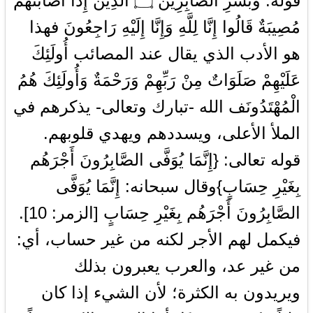
قوله: وَبَشِّرِ الصَّابِرِينَ ۝ الَّذِينَ إِذَا أَصَابَتْهُمْ
مُصِيبَةٌ قَالُوا إِنَّا لِلَّهِ وَإِنَّا إِلَيْهِ رَاجِعُونَ فهذا
هو الأدب الذي يقال عند المصائب أُولَئِكَ
عَلَيْهِمْ صَلَوَاتٌ مِنْ رَبِّهِمْ وَرَحْمَةٌ وَأُولَئِكَ هُمُ
الْمُهْتَدُونَف الله -تبارك وتعالى- يذكرهم في
الملأ الأعلى، ويسددهم ويهدي قلوبهم.
قوله تعالى: {إِنَّمَا يُوَفَّى الصَّابِرُونَ أَجْرَهُم
بِغَيْرِ حِسَابٍ}وقال سبحانه: إِنَّمَا يُوَفَّى
الصَّابِرُونَ أَجْرَهُم بِغَيْرِ حِسَابٍ [الزمر: 10].
فيكمل لهم الأجر لكنه من غير حساب، أي:
من غير عد، والعرب يعبرون بذلك
ويريدون به الكثرة؛ لأن الشيء إذا كان