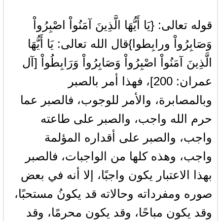
قوله تعالى: {يَا أَيُّهَا الَّذِينَ آمَنُواْ اصْبِرُواْ
وَصَابِرُواْ ورابِطوا}قا
ل
الله تعالى: يَا أَيُّهَا
الَّذِينَ آمَنُواْ اصْبِرُواْ وَصَابِرُواْ وَرَابِطُواْ [آل
عمران: 200]، فهذا أمر بالصبر
وبالمصابرة، والأمر للوجوب، فالصبر عما
حرم الله واجب، والصبر على طاعته
واجب، والصبر على أقداره المؤلمة
واجب، وهذه كلها من الواجبات، فالصبر
بهذا الاعتبار يكون واجبًا، إلا أنه في بعض
صوره ومفرداته وحالاته قد يكونُ مستحبًا،
وقد يكون مباحًا، وقد يكون محرمًا، وقد