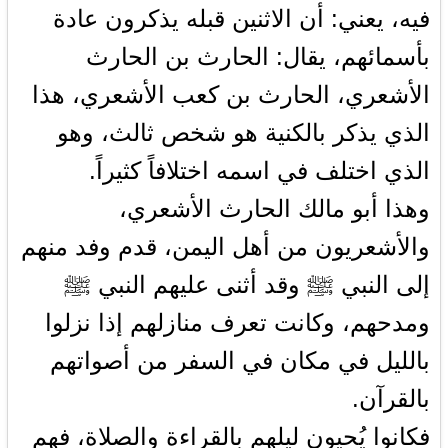
فيه، يعني: أن الاثنين قبله يذكرون عادة
بأسمائهم، يقال: الحارث بن الحارث
الأشعري، الحارث بن كعب الأشعري، هذا
الذي يذكر بالكنية هو شخص ثالث، وهو
الذي اختلف في اسمه اختلافاً كثيراً.
وهذا أبو مالك الحارث الأشعري،
والأشعريون من أهل اليمن، قدم وفد منهم
إلى النبي ﷺ وقد أثنى عليهم النبي ﷺ
ومدحهم، وكانت تعرف منازلهم إذا نزلوا
بالليل في مكان في السفر من أصواتهم
بالقرآن.
فكانوا يُحيون ليلهم بالقراءة والصلاة، فهم