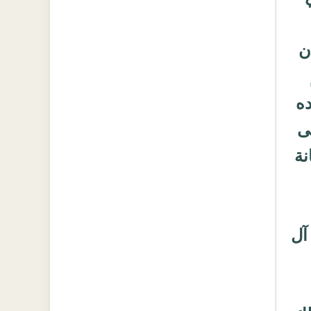
 أن
ده
ى
نة
ل