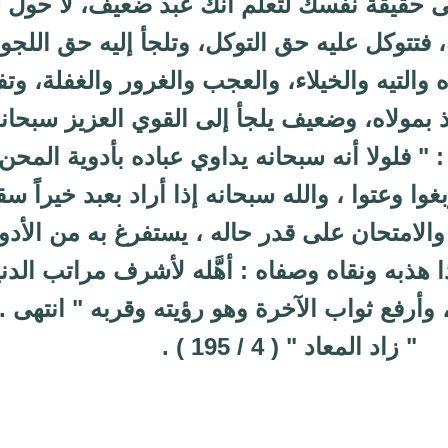
لى حقيقة نفسك لتعلم أنك عبد ضعيف، لا حول 
ك، فتتوكل عليه حق التوكل، وتلجأ إليه حق اللجوء
 والتيه والخيلاء، والعجب والغرور والغفلة، وت
بمولاه، وضعيف يلجأ إلى القوي العزيز سبحانه
: " فلولا أنه سبحانه يداوي عباده بأدوية المحن
بغوا وعتوا ، والله سبحانه إذا أراد بعبد خيراً سق
 والامتحان على قدر حاله ، يستفرغ به من الأدو
ا هذبه ونقاه وصفاه : أهَّله لأشرف مراتب الدنيا
 وأرفع ثواب الآخرة وهو رؤيته وقربه " انتهى .
" زاد المعاد " ( 4 / 195 ) .