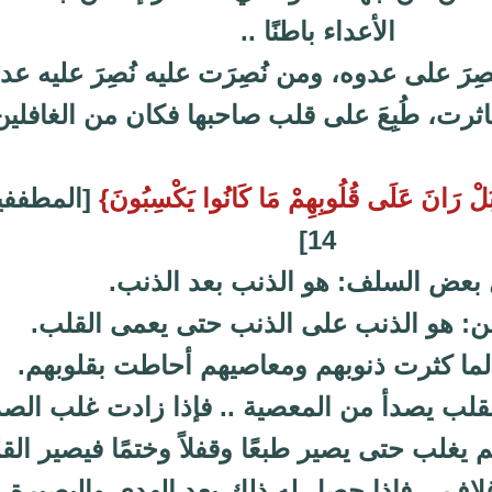
الأعداء باطنًا ..
ُصِرَ على عدوه، ومن نُصِرَت عليه نُصِرَ عليه عد
اثرت، طُبِعَ على قلب صاحبها فكان من الغافلين 
 بَلْ رَانَ عَلَى قُلُوبِهِمْ مَا كَانُوا يَكْسِبُونَ}
[المطففي
14]
 بعض السلف: هو الذنب بعد الذنب.
: هو الذنب على الذنب حتى يعمى القلب.
لما كثرت ذنوبهم ومعاصيهم أحاطت بقلوبهم.
قلب يصدأ من المعصية .. فإذا زادت غلب الصد
م يغلب حتى يصير طبعًا وقفلاً وختمًا فيصير ال
اف .. فإذا حصل له ذلك بعد الهدى والبصيرة،