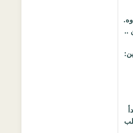
وه.
..
ن:
أ
قلب