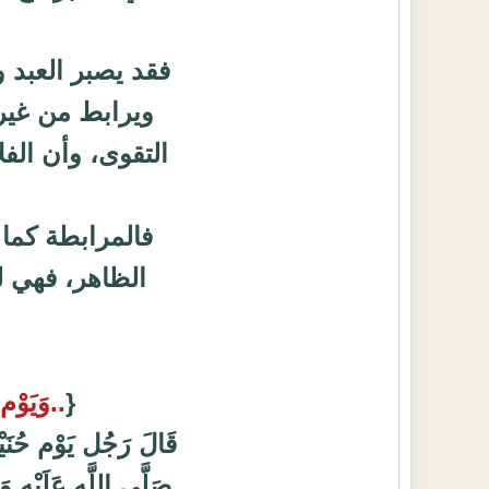
فقد يصبر العبد و
ويرابط من غير ت
التقوى، وأن الفلاح 
فالمرابطة كما 
الظاهر، فهي ل
{
..وَيَوْم 
قَالَ رَجُل يَوْم حُنَيْ
صَلَّى اللَّه عَلَيْهِ 