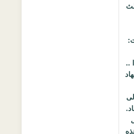
لث
:
..
اد
لى
د.
ل
ذه