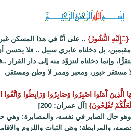
‏{..َإِلَيْهِ النُّشُورُ}‏
.. على أنَّا في هذا المسكن غير
قيمين، بل دخلناه عابري سبيل .. فلا يحسن أ
ًّا، وإنما دخلناه لنتزوَّد منه إلى دار القرار ..ف
ا مستقر حبور، ومعبر وممر لا وطن ومستقر‏.‏
ُّهَا الَّذِينَ آَمَنُوا اصْبِرُوا وَصَابِرُوا وَرَابِطُوا وَاتَّقُوا الل
َعَلَّكُمْ تُفْلِحُونَ}
[آل عمران: 200]
وهو حال الصابر في نفسه، والمصابرة: وهي حا
مه، والمرابطة: وهي الثبات واللزوم والاقام