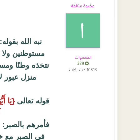
عضوة متألقة
نبه الله بقوله‏:‏
مستوطنين ولا م
العضوات
نتخذه وطنًا ومستقر
329
10813 مشاركات
منزل عبور ل
قوله تعالى
{يَا أَي
ل
فأمرهم بالصبر: 
في الصبر مع خص