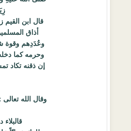
زِي
أذاق المسلمين 
وعُدَدِهم وقوة 
وحرمه كما دخله
إن ذقنه تكاد ت
وقال الله تعالى 
قالبلاء 