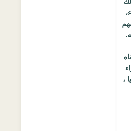
لك
،
فهم
.
اه
اء
 ،