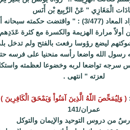
َادَات الْمَغَازِي " عَنْ الرَّبِيع بْن أَنَس
قال ابن القيم زاد المعاد (3/477) : " واقتضت حكمته سبحانه
أولاً مرارة الهزيمة والكسرة مع كثرة عَدَدِهم
شوكتهم ليضع رؤوسا رفعت بالفتح ولم تدخل بل
 رسول الله واضعا رأسه منحنيا على فرسه حت
مس سرجه تواضعا لربه وخضوعا لعظمته واستكا
لعزته " انتهى .
:
( وَلِيُمَحِّصَ اللّهُ الَّذِينَ آمَنُواْ وَيَمْحَقَ الْكَافِرِينَ )
آ
عمران/141
درسٌ من دروس التوحيد والإيمان والتوكل