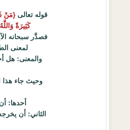
قوله تعالى
{مَنْ ذَا
كَثِيرَةً وَاللَّ
فصدَّر سبحانه ال
لمعنى الط
والمعنى: هل أح
وحيث جاء هذا ا
أحدها: أن
الثاني: أن يخرجه 