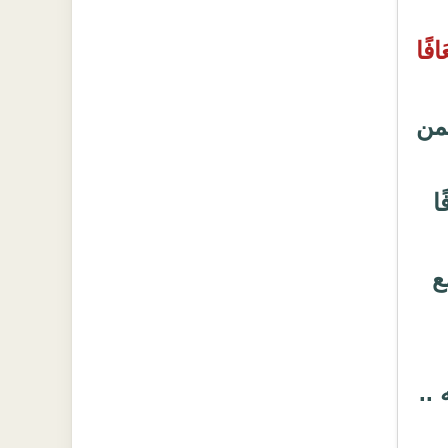
افًا
ضمن
ا
ع
..