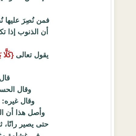
فمن نُصِرَ عليها ن
أن الذنوب إذا تك
يقول تعالى
{كَلَّا
قال
وقال الحسن
وقال غيره: 
وأصل هذا أن ال
حتى يصير رانًا، ث
في غشاوة وغل