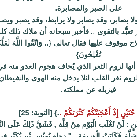
على الصبر والمصابرة.
لا يصابر، وقد يصابر ولا يرابط، وقد يصبر ويصا
عبُّد بالتقوى .. فأخبر سبحانه أن ملاك ذلك كل
موقوف عليها فقال تعالى {.. وَاتَّقُوا اللَّهَ لَعَلَّكُ
تُفْلِحُونَ}
أنها لزوم الثغر الذي يُخاف هجوم العدو منه في
زوم ثغر القلب لئلا يدخل منه الهوى والشيطان
فيزيله عن مملكته.
حُنَيْنٍ إِذْ أَعْجَبَتْكُمْ كَثْرَتكُمْ .
.} [التوبة: 25]
نٍ : لَنْ نُغْلَب الْيَوْم مِنْ قِلَّة , فَشَقَّ ذَلِكَ عَلَى النَّ
وَسَلَّمَ فَكَانَتْ الْهَزِيمَة .." رَوَاه يُونُس بْن بُكَيْر فِ