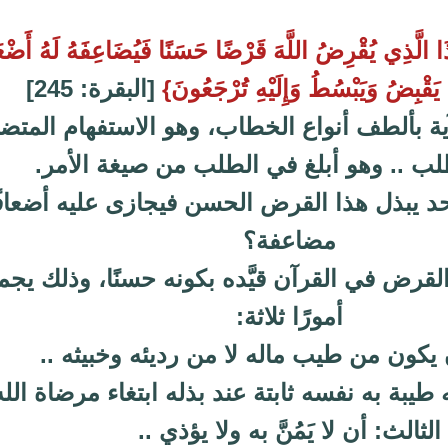
 الَّذِي يُقْرِضُ اللَّهَ قَرْضًا حَسَنًا فَيُضَاعِفَهُ لَهُ أَضْعَ
هُ يَقْبِضُ وَيَبْسُطُ وَإِلَيْهِ تُرْجَعُونَ}
[البقرة: 245]
آية بألطف أنواع الخطاب، وهو الاستفهام المت
لب .. وهو أبلغ في الطلب من صيغة الأمر.
د يبذل هذا القرض الحسن فيجازى عليه أضعافً
مضاعفة؟
لقرض في القرآن قيَّده بكونه حسنًا، وذلك يجم
أمورًا ثلاثة:
 يكون من طيب ماله لا من رديئه وخبيثه ..
طيبة به نفسه ثابتة عند بذله ابتغاء مرضاة الله 
الثالث: أن لا يَمُنَّ به ولا يؤذي ..