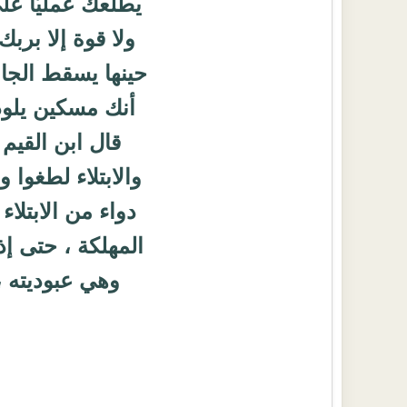
يطلعك عمليّاً ع
ولا قوة إلا برب
حينها يسقط الجاه
أنك مسكين يلوذ 
قال ابن القيم 
والابتلاء لطغوا و
دواء من الابتلاء
المهلكة ، حتى إذ
وهي عبوديته ،