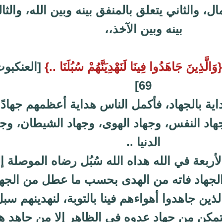
ال، والثاني يتعلق بالمنفق بينه وبين الله، والثا
بينه وبين الآخذ،،
َالَّذِينَ جَاهَدُوا فِينَا لَنَهْدِيَنَّهُمْ سُبُلَنَا ..}
[العنكبوت
69]
داية بالجهاد، فأكمل الناس هداية أعظمهم جهادًا 
هاد النفس، وجهاد الهوى، وجهاد الشيطان، وجه
الدنيا ..
ربعة في الله هداه الله سُبُل رضاه الموصلة إ
لجهاد فاته من الهدى بحسب ما عطل من الجها
لذين جاهدوا أهواءهم فينا بالتوبة، لنهدينهم سب
يتمكن من جهاد عدوه في الظاهر إلا من جاهد ه