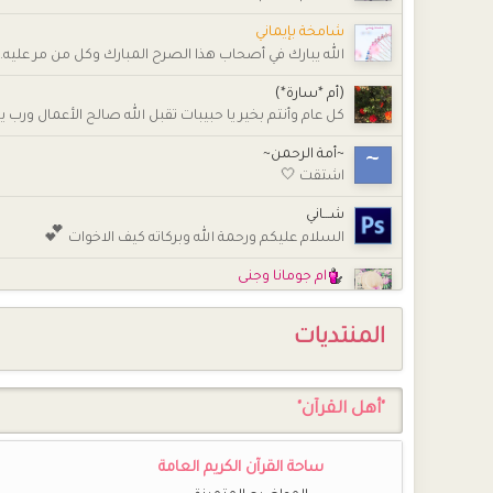
شامخة بإيماني
الله يبارك في أصحاب هذا الصرح المبارك وكل من مر عليه.
(أم *سارة*)
كل عام وأنتم بخير يا حبيبات تقبل الله صالح الأعمال ور
~أمة الرحمن~
اشتقت 🤍
شـــاني
💕
السلام عليكم ورحمة الله وبركاته كيف الاخوات
ام جومانا وجنى
حبيباتي كيف الحال وحشتوني جدا
المنتديات
راغبة بالفردوس
اللهم صلِّ وسلِّم وبارك على نبينا محمد ﷺ
خُـزَامَى
"أهل القرآن"
اللهم إنك عفو تحب العفو فاعف عنا ،،،
خُـزَامَى
ساحة القرآن الكريم العامة
تقبل الله منا ومنكم صالح الأعمال .. لا تنسونا من صالح ا