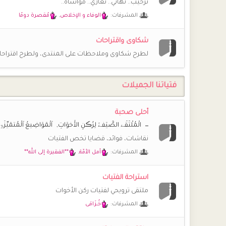
ترحيب.. تهاني.. تعازي.. مواساة..
المشرفات:
الوفاء و الإخلاص
,
مُقصرة دومًا
**الفقيرة إلى الله**
😍
وعليكم السلام ورحمة الله وبركاته نورت سماح الحبيبة
شكاوى واقتراحات
¯`ღ سماح ღ´¯
لطرح شكاوى وملاحظات على المنتدى، ولطرح اقتراحا
الله ينور قلبك راضية الحبيبة :)
**راضية**
سموووَحة منورة يا حبيبة تشتاق لك الجنان و ملائكة الرح
فتياتنا الجميلات
¯`ღ سماح ღ´¯
السلام عليكم حياكن الرحمن ياغاليات كيف حالكن؟ اشتقت ا
أحلى صحبة
الْمُلْتَقَے الصَّيَفےّ لِرُڪنِ الأَخوَاتِ
اَلْمَوَاضِيعُ اَلْمُتمَيِّزَۃِ
**راضية**
لا تنسوا الصلاة على النبي صلى الله عليه و سلم في هذا الي
نقاشات، فوائد، قضايا تخص الفتيات
المشرفات:
أمل الأمّة
,
**الفقيرة إلى الله**
**الفقيرة إلى الله**
😍
😍
منال
سعيدة جدا برؤية اسمك ربي يحفظك حبيبت
استراحة الفتيات
**الفقيرة إلى الله**
ملتقى ترويحي لفتيات ركن الأخوات
الله يسلمك النور نوركم يا راضية المنتدى انتعش بعودتكم
المشرفات:
خُـزَامَى
(أم *سارة*)
@**الفقيرة إلى الله** منورة يا غالية فرحت برؤية اسمك