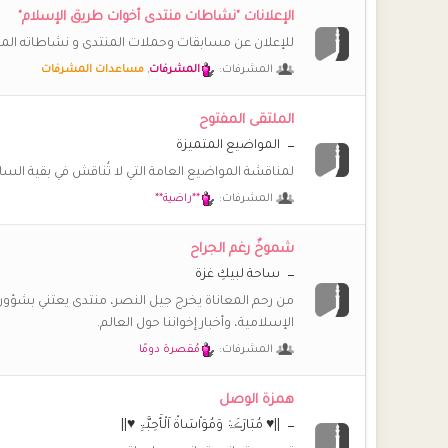
🌷
صباحكم بشريات تبهج قلوبكم
الإعلانات "نشاطات منتدى أخوات طريق الإسلام"
(أم *سارة*)
للإعلان عن مسابقات وحملات المنتدى و نشاطاته الم
@سدرة المُنتهى 87 وعليكم السلام ورحمة الله وبركاته اهلا سدرة نورتي ارجعي بقى نفسي المنتدى يرجع زي زمان
المشرفات:
المشرفات
,
مساعدات المشرفات
سدرة المُنتهى 87
السلام عليكم ورحمة الله وبركاته.. حيا الله هذه الوجوه الني
الملتقى المفتوح
المواضيع المتميزة
(أم *سارة*)
💖
💖
💖
💖
@امة من اماء الله
لمناقشة المواضيع العامة التي لا تُناقش في بقية الس
المشرفات:
**راضية**
امة من اماء الله
@(أم *سارة*) نعم، يا حبيبة، والعقبى للبقية. بوركتِ.
شموخٌ رغم الجراح
امة من اماء الله
ساحة لبيكِ غزة
@محبة للجنان وعليكم السلام ورحمة الله وبركاته. أهلا اهل
من رحم المعاناة يخرج جيل النصر، منتدى يعتني بشؤون 
(أم *سارة*)
الإسلامية، وأخبار إخواننا حول العالم.
@محبة للجنان وعليكم السلام ورحمة الله وبركاته
المشرفات:
مُقصرة دومًا
محبة للجنان
السلام عليكم ورحمة الله وبركاته 🤍
همزة الوصل
||♥ مُبَارَڪَۃْ وَمُوَاْسَاةْ اَلْأَحِبَّۃِ ♥||
(أم *سارة*)
ما أحلى المكان حين يزدان بأسماء الحبيبات العقبى للبقية