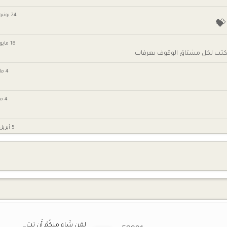
24 يونيو 6:57 ص
💝
18 مايو 9:09 ص
ب يكتب لكل مشتاق الوقوف بعرفات
4 مايو 10:15 م
4 مايو 9:07 م
5 أبريل 7:58 ص
26 مارس 12:21 ص
13 مارس 7:39 م
21 فبراير 8:52 م
لدعوات
لِمَن شَاء مِنكُمْ أَن يَت…