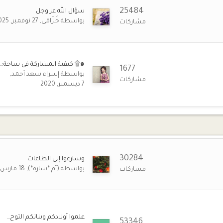
25 أغسطس 10:31 ص
25484
سؤال الله عز وجل
بواسطة
خُـزَامَى
27 نوفمبر, 2025
مشاركات
20 يوليو 1:09 ص
25 مايو 7:51 م
๑۩ كيفية المشاركة في ساحة:…
🙂
1677
. اشتقنا
بواسطة
إسراء سعد أحمد
مشاركات
7 ديسمبر, 2020
6 مايو 8:26 م
❤️
❤️
ستبرق
28 مارس 9:40 ص
مسلمين أجمعين اللهم أعتق رقابنا من النار واسترنا فوق الأرض وتحت الأرض ويوم
لأمان والإيمان والعتق من النار وانصر المسلمين وأعز الإسلام والمسلمين اللهم 
30284
وسارعوا إلى الطاعات
28 مارس 9:32 ص
بواسطة
(أم *سارة*)
18 مارس
مشاركات
المسلمين أجمعين
27 مارس 12:33 ص
أقيلت عثرته، وعظم توكله، واطمأن قلبه، وبُشر بعتقه، وقيل له ادخل من أي أبواب 
علموا أوﻻدكم وبناتكم التوح…
53346