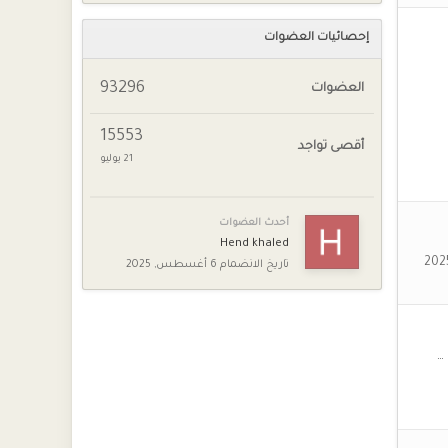
إحصائيات العضوات
93296
العضوات
15553
أقصى تواجد
21 يوليو
أحدث العضوات
Hend khaled
تاريخ الانضمام
6 أغسطس, 2025
هُنَّ
تُنَّ
…