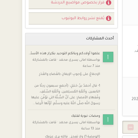
قرار بخصوص مواضيع الدردشة
يُمنع نشر روابط اليوتيوب
أحدث المشاركات
ف
علموا أوﻻدكم وبناتكم التوحيد بتكرار هذه الأسئلة عليهم
بواسطة
امانى يسرى محمد
·
قامت بالمشاركة
منذ 7 ساعة
الإجماعُ على وُجوبِ الإيمانِ بالقَضاءِ والقَدَرِ
1- قال أحمدُ بنُ حَنبَلٍ: (أجمع سبعون رجلًا من
التابعين، وأئمَّةِ المُسلِمين، وأئمَّةِ السَّلَفِ،
وفُقهاءِ الأمصارِ؛ على أنَّ السُّنَّةَ التي توُفِّيَ عليها
حبك
رسولُ الله صلَّى اللهُ عليه وسلَّم: أوَّلُها الِّرضا...
ومضات نبوية لقلبك
بواسطة
امانى يسرى محمد
·
قامت بالمشاركة
منذ 13 ساعة
(الومضة 1) ولا تعجز… فالله يرى عزمك