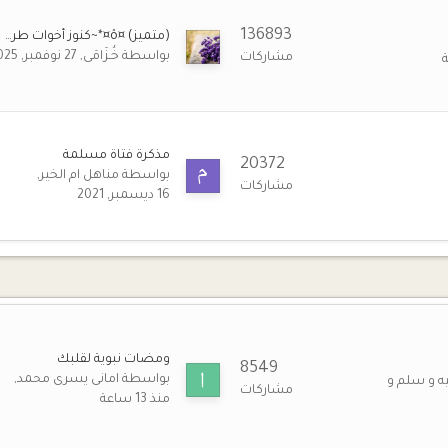
13 نوفمبر 7:39 ص
136893
(متميز) ¤ô¤*~كنوز أخوات طر…
بواسطة
خُـزَامَى
27 نوفمبر, 2025
مشاركات
12 نوفمبر 10:56 م
12 نوفمبر 10:24 ص
مذكرة فتاة مسلمة
...
20372
بواسطة
مناهل ام الخير
مشاركات
16 ديسمبر, 2021
10 نوفمبر 6:53 ص
7 نوفمبر 3:21 م
🌹
ا من جديد.
4 نوفمبر 4:09 م
ومضات نبوية لقلبك
4 نوفمبر 2:07 م
8549
بواسطة
امانى يسرى محمد
ه و سلم و
مشاركات
منذ 13 ساعة
4 نوفمبر 11:43 ص