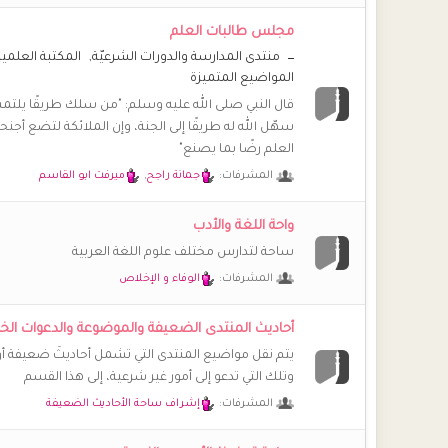
**راضية**
مجلس طالبات العلم
يااااه شعور عجيييب، كيف حالكن يا أخوات، ما رأيكن بحياة ج
منتدى المدارسة والدورات الشرعيّة
المكتبة العلمية
المواضيع المتميزة
**راضية**
السلام عليكم ورحمة الله وبركاته
قال النبي صلى الله عليه وسلم: "من سلك طريقًا يلتم
سهّل الله له طريقًا إلى الجنة، وإن الملائكة لتضع أجن
خُـزَامَى
العلم رضًا بما يصنع"
@أمة الله ~ عائشة ~ غالبا الملفات انفقدت .. اعرف واحدة
المشرفات:
جمانة راجح
,
ميرفت ابو القاسم
أمة الله ~ عائشة ~
السلام عليكم.. كيف احمل مجلات فتيات تبع منتدى اخوات 
واحة اللغة والأدب
أمة الله ~ عائشة ~
ساحة لتدارس مختلف علوم اللغة العربية
عن يُسَيرَةَ رَضي الله عنها - وكانت من المهاجرات - قالت: قال لنا 
المشرفات:
الوفاء و الإخلاص
مَسؤُولاتٍ مُستَنطَقَاتٍ ، وَلَا تَعْفُلنَ؛ فَتَنسَينَ الرَّحمَةَ» قال القاري رحمه
الرَّحْمَةَ» وصية النبي ﷺ لنا نحن معشر النساء
أحاديث المنتدى الضعيفة والموضوعة والدعوات الخ
الملتزمة المتفائلة
يتم نقل مواضيع المنتدى التي تشمل أحاديثَ ضعيفة أ
اشتقت بحجم السماء.. كيف حالكم يا غاليات هل يتذكرني ا
وتلك التي تدعو إلى أمور غير شرعية، إلى هذا القسم
أمة الله ~ عائشة ~
المشرفات:
إشراف ساحة الأحاديث الضعيفة
️
السلام عليكم ورحمة الله وبركاته .. كيف حالكن؟ اشتقت