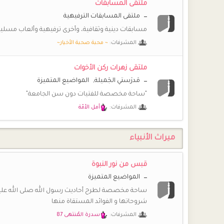
ملتقى المسابقات
**راضية**
ملتقى المسابقات الترفيهية
🌷
الحمد لله على سلامتك يا حبيبة منورة المكان
مسابقات دينية وثقافية، وأخرى ترفيهية وألعاب مسلية
**الفقيرة إلى الله**
المشرفات:
~ محبة صحبة الأخيار~
😍
السلام عليكم أخيرا استطعت الدخول الحمد لله
ملتقى زهرات ركن الأخوات
**راضية**
اللهم فرج عن الامة كلها و هيء لها أمر رشد يصلح به حالها
مَدرَستي الجَميلة
المواضيع المتميزة
"ساحة مخصصة للفتيات دون سن الجامعة"
أمّ عبد الله
🌼
المشرفات:
أمل الأمّة
ماشاء الله نورت أسمائكنّ في فضاء ركننا الحبيب
أمّ عبد الله
• مرحبا بقلوب عرفناها قبل سنين… وها هي تعود لتزهر بينن
ميراث الأنبياء
**راضية**
😘
نورك غاليتي
قبس من نور النبوة
المواضيع المتميزة
خُـزَامَى
🌷
🌷
🌷
🌷
🌷
🌷
ساحة مخصصة لطرح أحاديث رسول الله صلى الله علي
@**راضية** نوووورتي
شروحاتها و الفوائد المستقاة منها
**راضية**
المشرفات:
سدرة المُنتهى 87
💝
💝
💝
💝
💝
💝
💝