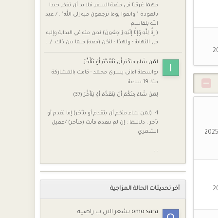
مهما غرقنا في متعة السفر فلا بد أن نفكر جيدا
بالعودة " واتقوا يوما ترجعون فيه إلى الله" . / عبد
الله بلقاسم
( إِنَّا لِلَّهِ وَإِنَّا إِلَيْهِ رَاجِعُونَ) نحن منه في البداية وإليه
في النهاية ؛ ولهذا : لنكن (معه) فيما بين ذلك. /...
لِمَن شَاء مِنكُمْ أَن يَتَقَدَّمَ أَوْ يَتَأَخَّرَ
بواسطة
امانى يسرى محمد
·
قامت بالمشاركة
منذ 19 ساعة
لِمَنْ شَاءَ مِنْكُمْ أَنْ يَتَقَدَّمَ أَوْ يَتَأَخَّرَ (37)
1- (لمن شاء منكم أن يتقدم أو يتأخر) إما تقدم أو
تأخر . دلالتها : إن لم تتقدم فأنت (متأخر) /عقيل
الشمري
...
آخر تحديثات الحالة المزاجية
omo sara
تشعر الآن ب راضية