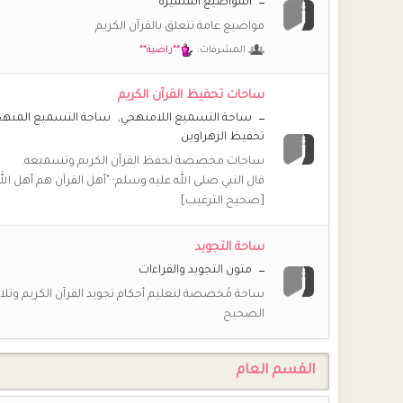
المواضيع المتميزة
أمّ عبد الله
مواضيع عامة تتعلق بالقرآن الكريم
رمضان مبارك لكنّ جميعا أخواتي أخوات طريق الإسلام وكل ع
المشرفات:
**راضية**
(أم *سارة*)
رمضان مبارك يا حبيبات رب يعينكم على الصيام والقيام وي
ساحات تحفيظ القرآن الكريم
ساحة التسميع اللامنهجي
ساحة التسميع المنه
(أم *سارة*)
تحفيظ الزهراوين
أهنئكم بقدوم شهر شعبان، بارك الله لنا ولكم فيه وبلغنا
ساحات مخصصة لحفظ القرآن الكريم وتسميعه.
(أم *سارة*)
قال النبي صلى الله عليه وسلم: "أهل القرآن هم أهل ال
💖
💖
💖
💖
@**راضية**
[صحيح الترغيب]
**راضية**
💖
و أنت بخير يا حبيبة و كل الأمة الإسلامية
ساحة التجويد
(أم *سارة*)
متون التجويد والقراءات
كل عام وأنتم بخير هذه أول ليلة في شهر رجب الأصب أسأ
ساحة مُخصصة لتعليم أحكام تجويد القرآن الكريم وتلاو
وحب كل عمل يقرّبنا إليك اللهم آمين
الصحيح
**راضية**
🌹
معقووول أنا آخر إهداء وينكم؟؟؟
القسم العام
**راضية**