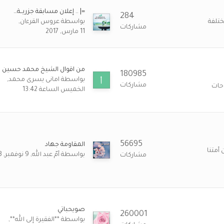
=| .. إعلان مسابقة جزريــة…
284
17 نوفمبر 8:10 م
ختلفة
بواسطة
عروس القرءان
مشاركات
11 مارس, 2017
17 نوفمبر 7:56 م
🌹
رة
من اقوال الشيخ محمد حسين 
180985
15 نوفمبر 9:22 م
بواسطة
امانى يسرى محمد
مشاركات
احات
الخميس الساعة 13:42
15 نوفمبر 6:34 م
15 نوفمبر 6:21 م
ا
56695
المقاومة جهاد
أمتنا
بواسطة
أمّ عبد الله
9 نوفمبر, 2023
مشاركات
15 نوفمبر 4:21 م
15 نوفمبر 3:57 م
صويحباتي
260001
14 نوفمبر 6:56 م
بواسطة
**الفقيرة إلى الله**