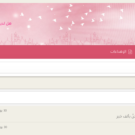
هل لدي
اﻹهداءات
30 يونيو 3:41 م
ّ بألف خير
30 يونيو 3:30 م