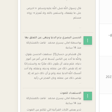
قال رسول الله صلى الله عليه وسلم: « احرص
على ما ينفعك، واستعن بالله، ولا تَعجِز »؛ رواه
مسلم.
...
ي…
الحسن البصري يذم الدنيا وينهى عن التعلق بها
بواسطة
امانى يسرى محمد
·
قامت بالمشاركة
منذ 14 ساعة
قال هشام بن حسان[1]: سمعت الحسن يقول:
والله ما أحد مِن الناس بُسط له في أمر من أمور
دنياه، فلم يخف أن يكون ذلك مكرًا به، واستدراجًا
له، إلا نقص ذلك من عمله، ودينه، وعقله، ولا أحد
أمسك الله الدنيا عنه، ولم يرَ أن ذلك خير له، إلا
نقص ذلك من عمله، وبان العجز في رأيه.
...
الاستعداد للموت
بواسطة
امانى يسرى محمد
·
قامت بالمشاركة
منذ 14 ساعة
تدبر بعض الآيات القرآنية التي تتكلم عن الموت