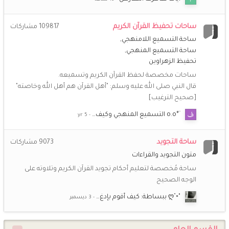
خُـزَامَى
21 فبراير 8:52 م
ساحات تحفيظ القرآن الكريم
109817
مشاركات
تقبل الله منا ومنكم صالح الأعمال .. لا تنسونا من صالح الدعوات
ساحة التسميع اللامنهجي
ساحة التسميع المنهجي
أمّ عبد الله
19 فبراير 12:41 م
تحفيظ الزهراوين
رمضان مبارك لكنّ جميعا أخواتي أخوات طريق الإسلام وكل عام
ساحات مخصصة لحفظ القرآن الكريم وتسميعه.
وأنتن إلى الله أقرب
قال النبي صلى الله عليه وسلم: "أهل القرآن هم أهل الله وخاصته"
[صحيح الترغيب]
(أم *سارة*)
19 فبراير 9:30 ص
رمضان مبارك يا حبيبات رب يعينكم على الصيام والقيام ويتقبل
¨°o.o التسميع المنهجي وكيف…
منكم صالح الأعمال ويجعلكم من عتقائه من النار
ساحة التجويد
9073
مشاركات
(أم *سارة*)
19 يناير 9:22 م
متون التجويد والقراءات
أهنئكم بقدوم شهر شعبان، بارك الله لنا ولكم فيه وبلغنا رمضان
ساحة مُخصصة لتعليم أحكام تجويد القرآن الكريم وتلاوته على
بلوغ هداية وتوفيق كل عام وأنتم بخير وصحة وسعادة.”
الوجه الصحيح
(أم *سارة*)
25 ديسمبر 9:00 م
"◦˚ღ ببساطة: كيف أقوم بإدغ…
💖
💖
💖
💖
@**راضية**