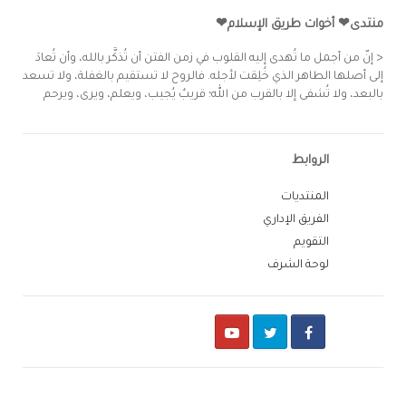
منتدى❤ أخوات طريق الإسلام❤
< إنّ من أجمل ما تُهدى إليه القلوب في زمن الفتن أن تُذكَّر بالله، وأن تُعادَ
إلى أصلها الطاهر الذي خُلِقت لأجله. فالروح لا تستقيم بالغفلة، ولا تسعد
بالبعد، ولا تُشفى إلا بالقرب من الله؛ قريبٌ يُجيب، ويعلم، ويرى، ويرحم
الروابط
المنتديات
الفريق الإداري
التقويم
لوحة الشرف
Youtube
Twitter
Facebook