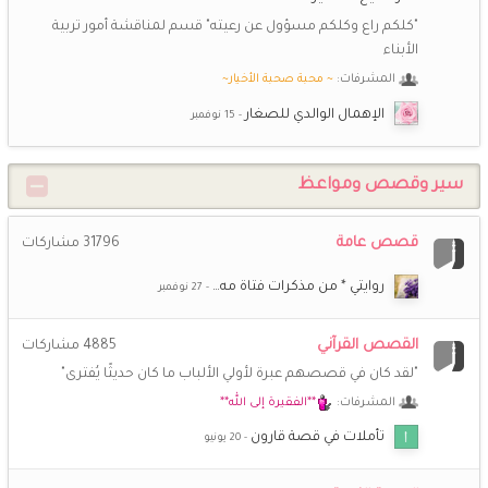
جعلها الله في موازين حسناتك ..
"كلكم راع وكلكم مسؤول عن رعيته" قسم لمناقشة أمور تربية
الأبناء
شـــاني
9 ديسمبر 8:58 م
💕
المشرفات:
~ محبة صحبة الأخيار~
السلام عليكم ورحمة الله وبركاته احبكم
الإهمال الوالدي للصغار
ريم الوحيدة
7 يوليو 9:09 م
ريم الوحيدة
سير وقصص ومواعظ
*اريج الايمان*
27 يونيو 8:12 ص
❤️
افتقدكن حبيباتى
قصص عامة
31796
مشاركات
روايتي * من مذكرات فتاة مه…
راغبة بالفردوس
18 يونيو 1:16 ص
🤍
القصص القرآني
4885
مشاركات
(أم *سارة*)
16 يونيو 3:09 م
"لقد كان في قصصهم عبرة لأولي الألباب ما كان حديثًا يُفترى"
💞
عيد أضحى مبارك على الجميع
المشرفات:
**الفقيرة إلى الله**
تأملات في قصة قارون
أزهارالبنفسج
12 يونيو 8:18 ص
كل سنة وانتم طيبين