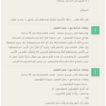
( لا نُفَرِّق بَيْن أحدٍ من رُسُلِه )
السؤال
قال الله تعالى : ( تِلْكَ الرُّسُلُ فَضَّلْنَا بَعْضَهُمْ عَلَى بَعْضٍ ) ، ونحن نقول...
وقفات قرآنية مع د.عمر المقبل
بواسطة
امانى يسرى محمد
·
قامت بالمشاركة
منذ 18 ساعة
فواتح سورة القصص، هي سلوة لكل أمة مستضعفة، إن تمسكت
بشرع الله، أن تكون العاقبة لها، وأن أي أمة مستضعفة، فلا يدوم ضعفها
وإن طال، فالأيام دول، والدهر قٌلّب: وَنُرِيدُ أَنْ نَمُنَّ عَلَى الَّذِينَ اسْتُضْعِفُوا
فِي الْأَرْضِ وَنَجْعَلَهُمْ أَئِمَّةً وَنَجْعَلَهُمُ الْوَارِثِينَ (5) وَنُمَكِّنَ لَهُمْ فِي الْأَرْضِ
[القصص: 5] والعجيب أن هذه الآية تحمل من الفأل شيئاً كثيراً، فهي لا
تبشر بارتفاع حالة المسكنة والضعف، بل تبشر بالإمامة ووراثة الأرض،...
وقفات قرآنية مع د.عمر المقبل
بواسطة
امانى يسرى محمد
·
قامت بالمشاركة
منذ 18 ساعة
وقفات قرآنية مع د.عمر المقبل سورة المؤمنون
بداية سورة المؤمنون ب
قَدْ أَفْلَحَ الْمُؤْمِنُونَ [المؤمنون: 1]
واختمت بـ إِنَّهُ لا يُفْلِحُ الْكَافِرُونَ
117
وَقُل رَّبِّ اغْفِرْ وَارْحَمْ وَأَنتَ خَيْرُ الرَّاحِمِينَ