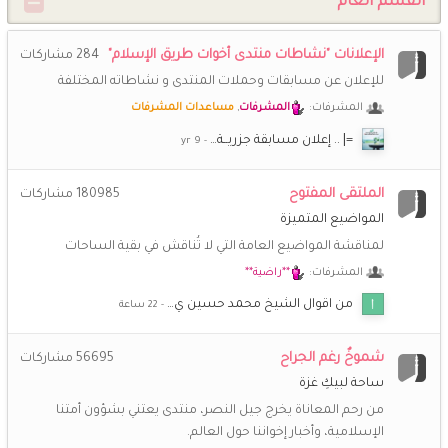
القسم العام
**راضية**
25 ديسمبر 2:11 م
💖
و أنت بخير يا حبيبة و كل الأمة الإسلامية
الإعلانات "نشاطات منتدى أخوات طريق الإسلام"
284
مشاركات
(أم *سارة*)
20 ديسمبر 9:29 م
للإعلان عن مسابقات وحملات المنتدى و نشاطاته المختلفة
كل عام وأنتم بخير هذه أول ليلة في شهر رجب الأصب أسأل الله أن
المشرفات:
المشرفات
,
مساعدات المشرفات
يصب علينا وعلى كل المسلمين الخير صبا اللهم نسألك حبك
وحب من يحبك وحب كل عمل يقرّبنا إليك اللهم آمين
=| .. إعلان مسابقة جزريــة…
**راضية**
10 ديسمبر 2:03 م
الملتقى المفتوح
180985
مشاركات
🌹
معقووول أنا آخر إهداء وينكم؟؟؟
المواضيع المتميزة
لمناقشة المواضيع العامة التي لا تُناقش في بقية الساحات
**راضية**
19 نوفمبر 7:21 ص
🌷
المشرفات:
**راضية**
صباحكم بشريات تبهج قلوبكم
من اقوال الشيخ محمد حسين ي…
(أم *سارة*)
17 نوفمبر 8:10 م
@سدرة المُنتهى 87 وعليكم السلام ورحمة الله وبركاته اهلا سدرة
شموخٌ رغم الجراح
56695
مشاركات
نورتي ارجعي بقى نفسي المنتدى يرجع زي زمان
ساحة لبيكِ غزة
من رحم المعاناة يخرج جيل النصر، منتدى يعتني بشؤون أمتنا
سدرة المُنتهى 87
17 نوفمبر 7:56 م
🌹
السلام عليكم ورحمة الله وبركاته.. حيا الله هذه الوجوه النيرة
الإسلامية، وأخبار إخواننا حول العالم.