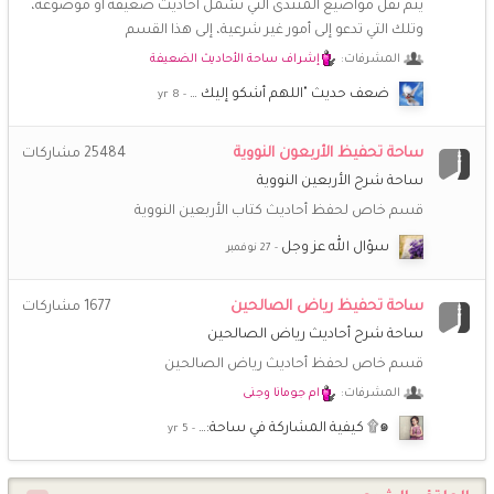
يتم نقل مواضيع المنتدى التي تشمل أحاديثَ ضعيفة أو موضوعة،
@أمة الله ~ عائشة ~ غالبا الملفات انفقدت .. اعرف واحدة من اللي
وتلك التي تدعو إلى أمور غير شرعية، إلى هذا القسم
كانو يعملون فيها سأسألها لو عندها نسخ منها
المشرفات:
إشراف ساحة الأحاديث الضعيفة
أمة الله ~ عائشة ~
2 اكتوبر 7:46 ص
ضعف حديث "اللهم أشكو إليك …
السلام عليكم.. كيف احمل مجلات فتيات تبع منتدى اخوات طريق
الاسلام؟ حاولت ولم يفتح معي.. وجزاكم الله خيرا
ساحة تحفيظ الأربعون النووية
25484
مشاركات
ساحة شرح الأربعين النووية
أمة الله ~ عائشة ~
28 سبتمبر 5:59 م
عن يُسَيرَةَ رَضي الله عنها - وكانت من المهاجرات - قالت: قال لنا
قسم خاص لحفظ أحاديث كتاب الأربعين النووية
رسول الله ﷺ : «عَلَيكُنَّ بالتسبيح، والتهليل، والتَّقْدِيسِ ، واعقُدنَ
سؤال الله عز وجل
بِالأَنامِلِ ؛ فَإِنَّهُنَّ مَسؤُولاتٍ مُستَنطَقَاتٍ ، وَلَا تَعْفُلنَ؛ فَتَنسَينَ
الرَّحمَةَ» قال القاري رحمه الله: «أي: لا تَترُكنَ الذَّكرَ، فَإِنَّكُنَّ لَو تَرَكتُنَّ
الذَّكَرَ لَحُرِمتُنَّ ثَوابَهُ، فَكَأَنَّكُنَّ تَرَكْتُنَّ الرَّحْمَةَ» وصية النبي ﷺ لنا نحن
ساحة تحفيظ رياض الصالحين
1677
مشاركات
معشر النساء
ساحة شرح أحاديث رياض الصالحين
قسم خاص لحفظ أحاديث رياض الصالحين
الملتزمة المتفائلة
16 سبتمبر 1:48 ص
😅
اشتقت بحجم السماء.. كيف حالكم يا غاليات هل يتذكرني احد
المشرفات:
ام جومانا وجنى
❤️
๑۩ كيفية المشاركة في ساحة:…
أمة الله ~ عائشة ~
5 سبتمبر 9:48 ص
❤️