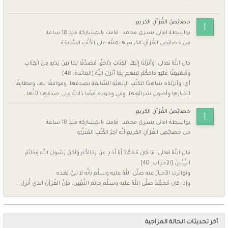
...
خصائِصُ القُرْآنِ الكريمِ
بواسطة
امانى يسرى محمد
·
قامت بالمشاركة
منذ 18 ساعة
مِن خصائِصِ القُرْآنِ الكريمِ هيمنتُه على الكُتُبِ السَّابقةِ
قال اللهُ تعالى: وَأَنْزَلْنَا إِلَيْكَ الْكِتَابَ بِالْحَقِّ مُصَدِّقًا لِمَا بَيْنَ يَدَيْهِ مِنَ الْكِتَابِ
وَمُهَيْمِنًا عَلَيْهِ فَاحْكُمْ بَيْنَهم بِمَا أَنْزَلَ اللَّهُ [المائدة: 48] .
أي: وأنزلْناه شاهدًا للكتُبِ الإلهيَّةِ السَّابقةِ بصِدقها، وموافقًا لها، ومطابِقًا
لأخبارِها وأصولِ شرائِعِها، وفي وجودِه أيضًا دَلالةٌ على صِدقِها؛ لأنَّها...
خصائِصُ القُرْآنِ الكريمِ
بواسطة
امانى يسرى محمد
·
قامت بالمشاركة
منذ 18 ساعة
من خصائِصِ القُرْآنِ الكريمِ أنَّه آخِرُ الكُتُبِ المُنَزَّلةِ
قال اللهُ تعالى: مَا كَانَ مُحَمَّدٌ أَبَا أَحَدٍ مِنْ رِجَالِكُمْ وَلَكِنْ رَسُولَ اللهِ وَخَاتَمَ
النَّبِيِّينَ [الأحزاب: 40] .
وتواترت الأخبارُ عنه صلَّى اللهُ عليه وسلَّم بأنَّه لا نبيَّ بَعْدَه .
وإذا كان مُحَمَّدٌ صلَّى اللهُ عليه وسلَّم خاتمَ النَّبيِّين، فإنَّ القُرْآنَ الذي أُنزِل...
آخر تحديثات الحالة المزاجية