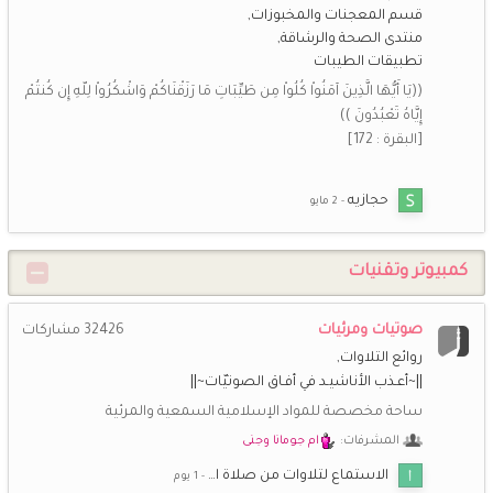
قسم المعجنات والمخبوزات
منتدى الصحة والرشاقة
شـــاني
29 يناير 2:46 م
تطبيقات الطيبات
سبحان الله وبحمده سبحان الله العظيم
((يَا أَيُّهَا الَّذِينَ آمَنُواْ كُلُواْ مِن طَيِّبَاتِ مَا رَزَقْنَاكُمْ وَاشْكُرُواْ لِلّهِ إِن كُنتُمْ
إِيَّاهُ تَعْبُدُونَ ))
*اريج الايمان*
14 يناير 8:00 م
[البقرة : 172]
اشتقت اليكم حبيباتي الغاليات
أزهارالبنفسج
8 يناير 4:26 ص
حجازيه
لا اله الا الله محمد رسول الله
كمبيوتر وتقنيات
أزهارالبنفسج
24 ديسمبر 5:03 م
كم سعدت بكم
صوتيات ومرئيات
32426
مشاركات
عرض المزيد
روائع التلاوات
||~أعـذب الأناشيـد في أفـاق الصوتيّات~||
ساحة مخصصة للمواد الإسلامية السمعية والمرئية
المشرفات:
ام جومانا وجنى
الاستماع لتلاوات من صلاة ا…