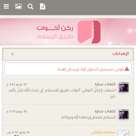
اﻹهداءات
قومي بتسجيل الدخول أوﻻً لإرسال إهداء
كلمات سارة
30 يونيو 3:41 م
اشتقت إليكنّ أخواتي، أخوات طريق الإسلام، إن شاء الله تكنّ بألف
خير
كلمات سارة
30 يونيو 3:30 م
السلام عليكم ورحمه الله وبركاته
شامخة بإيماني
24 يونيو 6:57 ص