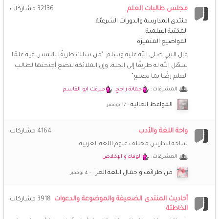
🌹
مجلس طالبات العلم
32136
مشاركات
جديد.
منتدى المدارسة والدورات الشرعيّة
المكتبة العلمية
**راضية**
4 نوفمبر 4:09 م
المواضيع المتميزة
😘
نورك غاليتي
قال النبي صلى الله عليه وسلم: "من سلك طريقًا يلتمس فيه علمًا
سهّل الله له طريقًا إلى الجنة، وإن الملائكة لتضع أجنحتها لطالب
خُـزَامَى
4 نوفمبر 2:07 م
🌷
🌷
🌷
🌷
🌷
🌷
العلم رضًا بما يصنع"
@**راضية** نوووورتي
المشرفات:
جمانة راجح
,
ميرفت ابو القاسم
**راضية**
4 نوفمبر 11:43 ص
المواعظ الغالية
💝
💝
💝
💝
💝
💝
💝
واحة اللغة والأدب
4164
مشاركات
**راضية**
3 نوفمبر 8:30 ص
ساحة لتدارس مختلف علوم اللغة العربية
يااااه شعور عجيييب، كيف حالكن يا أخوات، ما رأيكن بحياة جديدة
لمنتدانا؟
المشرفات:
الوفاء و الإخلاص
من طرائف و جمال اللغة العر…
**راضية**
3 نوفمبر 8:27 ص
السلام عليكم ورحمة الله وبركاته
أحاديث المنتدى الضعيفة والموضوعة والدعوات
3918
مشاركات
الخاطئة
خُـزَامَى
21 اكتوبر 1:18 م