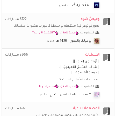
~ مَـتْـجَــــر الْـصُّـــ…
وميضُ ضوء
6122
مشاركات
صور فوتوغرافية ملتقطة بواسطة كاميرات عضوات منتدياتنا
المشرفات:
محبة للجنان
,
**الفقيرة إلى الله**
يومياتنا بالصور .. 1438 هـ
الفلاشات
8966
مشاركات
|| لَوْحَہٌ مِنْ اِبْدَاعِے ||
|| سَاحَہ الفلاَشْ اَلْتَعْلِيمِيَہْ ||
|| حَقِيَبہُ الْمُصَمِمَہْ ||
ساحة خاصة بأفلام الفلاشات
المشرفات:
محبة للجنان
,
مُقصرة دومًا
** قصـــة فتاة الخمس عشر ع…
المصممة الداعية
4925
مشاركات
يداَ بيد نخطو بثبات لنكون مصممات داعيـــات