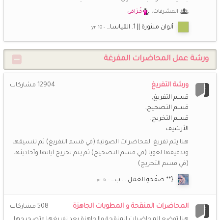
المشرفات:
خُـزَامَى
ألوان منثورة || 1. القياسا…
ورشة عمل المحاضرات المفرغة
ورشة التفريغ
12904
مشاركات
قسم التفريغ
قسم التصحيح
قسم التخريج
الأرشيف
هنا يتم تفريغ المحاضرات الصوتية (في قسم التفريغ) ثم تنسيقها
وتدقيقها لغويا (في قسم التصحيح) ثم يتم تخريج آياتها وأحاديثها
(في قسم التخريج)
{** صَفْحَةِ العَمَل ... ب…
المحاضرات المنقحة و المطويات الجاهزة
508
مشاركات
هنا توضع المحاضرات المنقحة والجاهزة بعد تفريغها وتصحيحها