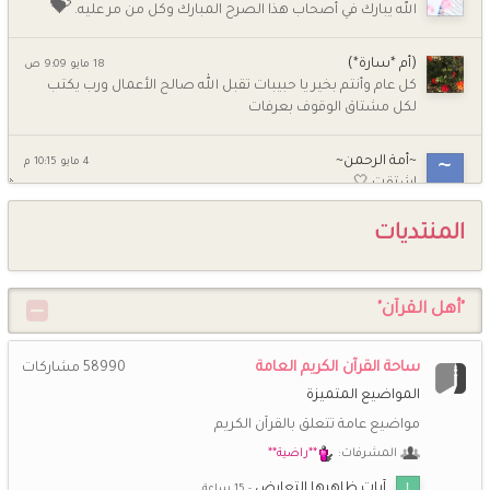
💝
الله يبارك في أصحاب هذا الصرح المبارك وكل من مر عليه.
(أم *سارة*)
18 مايو 9:09 ص
كل عام وأنتم بخير يا حبيبات تقبل الله صالح الأعمال ورب يكتب
لكل مشتاق الوقوف بعرفات
~أمة الرحمن~
4 مايو 10:15 م
اشتقت 🤍
المنتديات
شـــاني
4 مايو 9:07 م
💕
السلام عليكم ورحمة الله وبركاته كيف الاخوات
"أهل القرآن"
ام جومانا وجنى
5 أبريل 7:58 ص
حبيباتي كيف الحال وحشتوني جدا
ساحة القرآن الكريم العامة
58990
مشاركات
راغبة بالفردوس
26 مارس 12:21 ص
المواضيع المتميزة
اللهم صلِّ وسلِّم وبارك على نبينا محمد ﷺ
مواضيع عامة تتعلق بالقرآن الكريم
المشرفات:
**راضية**
خُـزَامَى
13 مارس 7:39 م
اللهم إنك عفو تحب العفو فاعف عنا ،،،
آيات ظاهرها التعارض