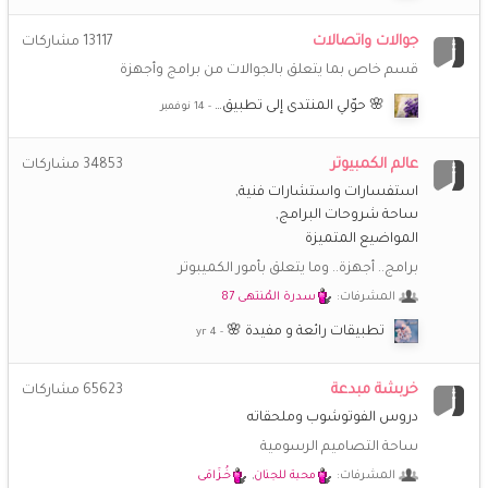
جوالات واتصالات
13117
مشاركات
قسم خاص بما يتعلق بالجوالات من برامج وأجهزة
🌸 حوّلي المنتدى إلى تطبيق…
عالم الكمبيوتر
34853
مشاركات
استفسارات واستشارات فنية
ساحة شروحات البرامج
المواضيع المتميزة
برامج.. أجهزة.. وما يتعلق بأمور الكميبوتر
المشرفات:
سدرة المُنتهى 87
تطبيقات رائعة و مفيدة 🌸
خربشة مبدعة
65623
مشاركات
دروس الفوتوشوب وملحقاته
ساحة التصاميم الرسومية
المشرفات:
محبة للجنان
,
خُـزَامَى