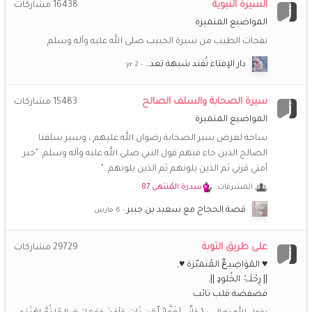
السيرة النبوية
16438
مشاركات
¯`ღ سماح ღ´¯
29 مايو 7:32 م
المواضيع المتميزة
السلام عليكم ورحمة الله وبركاته كم اشتقت للمنتدى وللاخوات
نفحات الطيب من سيرة الحبيب صلى الله عليه وآله وسلم
الطيبات الغاليات ،ماأجملها من ذكريات
دار الإفتاء تُفند شبهة تعد…
رونق الياسمين
8 مايو 7:00 م
اشتقت للأخوات جميعا و لعزيزة القلب والعفو و خزامى شاني
سيرة الصحابة والسلف الصالح
15483
مشاركات
وأنفاس الفجر والكثييررررر من الأخوات .. تعلمنا بأنّ الحبَّ وصلٌ..
♥️
المواضيع المتميزة
‏وأنّ الوصلَ أصدقهُ الدعاءُ"
ساحة لعرض سير الصحابة رضوان الله عليهم ، وسير سلفنا
الصالح الذين جاء فيهم قول النبي صلى الله عليه وآله وسلم: "خير
رونق الياسمين
8 مايو 6:54 م
💔
😩
♥️
♥️
♥️
♥️
أمتي قرني ثم الذين يلونهم ثم الذين يلونهم.."
يازين هالمكان والذكريات فيه
اشتقققققت له
المشرفات:
سدرة المُنتهى 87
(أم *سارة*)
25 أبريل 10:51 م
قصة الحجاج مع سعيد بن جبير
😥
❤️
يا الله كم اشتاق للجميع وللمودة التي كانت تملأ المكان
على طريق التوبة
29729
مشاركات
هدوء الفجر
25 أبريل 4:37 م
♥ المَوَاضِيـﻉْ المُتميّزة ♥
وحشتَوووووني جداااااا... حد لسه فاكرني... حنيت للمنتدى جدا
♥️
♥️
♥️
|| رِحْلَـۃُ الخُلوﮂ ||
فضفضة قلب تائب