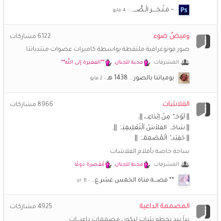
~ مَـتْـجَــــر الْـصُّـــ…
وميضُ ضوء
6122
مشاركات
صور فوتوغرافية ملتقطة بواسطة كاميرات عضوات منتدياتنا
المشرفات:
محبة للجنان
,
**الفقيرة إلى الله**
يومياتنا بالصور .. 1438 هـ
الفلاشات
8966
مشاركات
|| لَوْحَہٌ مِنْ اِبْدَاعِے ||
|| سَاحَہ الفلاَشْ اَلْتَعْلِيمِيَہْ ||
|| حَقِيَبہُ الْمُصَمِمَہْ ||
ساحة خاصة بأفلام الفلاشات
المشرفات:
محبة للجنان
,
مُقصرة دومًا
** قصـــة فتاة الخمس عشر ع…
المصممة الداعية
4925
مشاركات
يداَ بيد نخطو بثبات لنكون مصممات داعيـــات