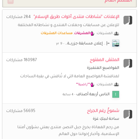
القسم العام
**راضية**
25 ديسمبر 2:11 م
💖
و أنت بخير يا حبيبة و كل الأمة الإسلامية
الإعلانات "نشاطات منتدى أخوات طريق الإسلام"
284
مشاركات
(أم *سارة*)
20 ديسمبر 9:29 م
للإعلان عن مسابقات وحملات المنتدى و نشاطاته المختلفة
كل عام وأنتم بخير هذه أول ليلة في شهر رجب الأصب أسأل الله أن
المشرفات:
المشرفات
,
مساعدات المشرفات
يصب علينا وعلى كل المسلمين الخير صبا اللهم نسألك حبك
وحب من يحبك وحب كل عمل يقرّبنا إليك اللهم آمين
=| .. إعلان مسابقة جزريــة…
**راضية**
10 ديسمبر 2:03 م
الملتقى المفتوح
180987
مشاركات
🌹
معقووول أنا آخر إهداء وينكم؟؟؟
المواضيع المتميزة
لمناقشة المواضيع العامة التي لا تُناقش في بقية الساحات
**راضية**
19 نوفمبر 7:21 ص
🌷
المشرفات:
**راضية**
صباحكم بشريات تبهج قلوبكم
الناس أربعة أصناف
(أم *سارة*)
17 نوفمبر 8:10 م
@سدرة المُنتهى 87 وعليكم السلام ورحمة الله وبركاته اهلا سدرة
شموخٌ رغم الجراح
56695
مشاركات
نورتي ارجعي بقى نفسي المنتدى يرجع زي زمان
ساحة لبيكِ غزة
من رحم المعاناة يخرج جيل النصر، منتدى يعتني بشؤون أمتنا
سدرة المُنتهى 87
17 نوفمبر 7:56 م
🌹
السلام عليكم ورحمة الله وبركاته.. حيا الله هذه الوجوه النيرة
الإسلامية، وأخبار إخواننا حول العالم.