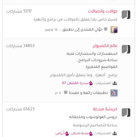
جوالات واتصالات
13117
مشاركات
قسم خاص بما يتعلق بالجوالات من برامج وأجهزة
🌸 حوّلي المنتدى إلى تطبيق…
عالم الكمبيوتر
34853
مشاركات
استفسارات واستشارات فنية
ساحة شروحات البرامج
المواضيع المتميزة
برامج.. أجهزة.. وما يتعلق بأمور الكميبوتر
المشرفات:
سدرة المُنتهى 87
تطبيقات رائعة و مفيدة 🌸
خربشة مبدعة
65623
مشاركات
دروس الفوتوشوب وملحقاته
ساحة التصاميم الرسومية
المشرفات:
محبة للجنان
,
خُـزَامَى