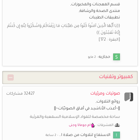
قسم المعجنات والمخبوزات
منتدى الصحة والرشاقة
شـــاني
29 يناير 2:46 م
تطبيقات الطيبات
سبحان الله وبحمده سبحان الله العظيم
((يَا أَيُّهَا الَّذِينَ آمَنُواْ كُلُواْ مِن طَيِّبَاتِ مَا رَزَقْنَاكُمْ وَاشْكُرُواْ لِلّهِ إِن كُنتُمْ
إِيَّاهُ تَعْبُدُونَ ))
*اريج الايمان*
14 يناير 8:00 م
[البقرة : 172]
اشتقت اليكم حبيباتي الغاليات
أزهارالبنفسج
8 يناير 4:26 ص
حجازيه
لا اله الا الله محمد رسول الله
كمبيوتر وتقنيات
أزهارالبنفسج
24 ديسمبر 5:03 م
كم سعدت بكم
صوتيات ومرئيات
32427
مشاركات
عرض المزيد
روائع التلاوات
||~أعـذب الأناشيـد في أفـاق الصوتيّات~||
ساحة مخصصة للمواد الإسلامية السمعية والمرئية
المشرفات:
ام جومانا وجنى
الاستماع لتلاوات من صلاة ا…