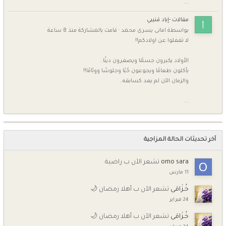
...
مقالات -إياد قنيبي
بواسطة
امانى يسرى محمد
·
قامت بالمشاركة
منذ 8 ساعة
لا تغفلوا عن اولادكم!!
الأولاد يكبرون جسمًا ويصغرون دينًا..
يأكلون طعامًا ويجوعون حُبًا وجلوسًا ووئامًا!!
والزمان الآن لم يعد كسابقه..
...
آخر تحديثات الحالة المزاجية
omo sara
تشعر الآن ب راضية
11 مارس
خُـزَامَى
تشعر الآن ب أهلا رمضان 🌙
24 فبراير
خُـزَامَى
تشعر الآن ب أهلا رمضان 🌙