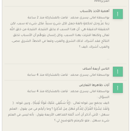
الغرير1446
أهمية الأخذ بالأسباب
بواسطة
امانى يسرى محمد
·
قامت بالمشاركة
منذ 2 ساعة
ربنا عزَّ وجل لحكمةٍ بالغة جعل لكل شيءٍ سبباً، فكل شيء له سبب، لكن
الحقيقة الدقيقة هي: أن هذا السبب لا يخلق النتيجة، النتيجة من خلق الله
تعالى ولكنها اقترنت بهذا السبب، وكل إنسان يتوهَّم أن الأسباب تخلق
النتائج فقد أشرك، لذلك الشرق والغرب وقعا في الخطأ، الشرق عصى،
والغرب أشرك، كيف ؟
...
الناس أربعة أصناف
بواسطة
امانى يسرى محمد
·
قامت بالمشاركة
منذ 4 ساعة
آيات ظاهرها التعارض
بواسطة
امانى يسرى محمد
·
قامت بالمشاركة
منذ 4 ساعة
السؤال :
كيف يجمع بين قوله تعالى : (إِنَّا سَنُلْقِي عَلَيْكَ قَوْلًا ثَقِيلًا) ، وبين قوله : (
وَلَقَدْ يَسَّرْنَا الْقُرْآنَ لِلذِّكْرِ فَهَلْ مِنْ مُدَّكِرٍ) ؟ وما رأيكم في من يقول : العلم
سهل ؛ لأنني أذكر أن أحد أئمة المذاهب الأربعة يقول : بأنه ليس في العلم
شيء سهل ، فلو تكرمتم بالتوضيح لي ؟