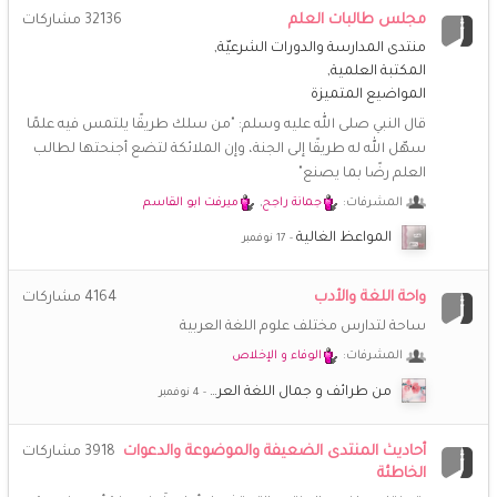
🌹
مجلس طالبات العلم
32136
مشاركات
جديد.
منتدى المدارسة والدورات الشرعيّة
المكتبة العلمية
**راضية**
4 نوفمبر 4:09 م
المواضيع المتميزة
😘
نورك غاليتي
قال النبي صلى الله عليه وسلم: "من سلك طريقًا يلتمس فيه علمًا
سهّل الله له طريقًا إلى الجنة، وإن الملائكة لتضع أجنحتها لطالب
خُـزَامَى
4 نوفمبر 2:07 م
🌷
🌷
🌷
🌷
🌷
🌷
العلم رضًا بما يصنع"
@**راضية** نوووورتي
المشرفات:
جمانة راجح
,
ميرفت ابو القاسم
**راضية**
4 نوفمبر 11:43 ص
المواعظ الغالية
💝
💝
💝
💝
💝
💝
💝
واحة اللغة والأدب
4164
مشاركات
**راضية**
3 نوفمبر 8:30 ص
ساحة لتدارس مختلف علوم اللغة العربية
يااااه شعور عجيييب، كيف حالكن يا أخوات، ما رأيكن بحياة جديدة
لمنتدانا؟
المشرفات:
الوفاء و الإخلاص
من طرائف و جمال اللغة العر…
**راضية**
3 نوفمبر 8:27 ص
السلام عليكم ورحمة الله وبركاته
أحاديث المنتدى الضعيفة والموضوعة والدعوات
3918
مشاركات
الخاطئة
خُـزَامَى
21 اكتوبر 1:18 م