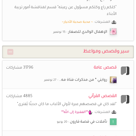
جعلها الله في موازين حسناتك ..
"كلكم راع وكلكم مسؤول عن رعيته" قسم لمناقشة أمور تربية
الأبناء
شـــاني
9 ديسمبر 8:58 م
💕
المشرفات:
~ محبة صحبة الأخيار~
السلام عليكم ورحمة الله وبركاته احبكم
الإهمال الوالدي للصغار
ريم الوحيدة
7 يوليو 9:09 م
ريم الوحيدة
سير وقصص ومواعظ
*اريج الايمان*
27 يونيو 8:12 ص
❤️
افتقدكن حبيباتى
قصص عامة
31796
مشاركات
روايتي * من مذكرات فتاة مه…
راغبة بالفردوس
18 يونيو 1:16 ص
🤍
القصص القرآني
4885
مشاركات
(أم *سارة*)
16 يونيو 3:09 م
"لقد كان في قصصهم عبرة لأولي الألباب ما كان حديثًا يُفترى"
💞
عيد أضحى مبارك على الجميع
المشرفات:
**الفقيرة إلى الله**
تأملات في قصة قارون
أزهارالبنفسج
12 يونيو 8:18 ص
كل سنة وانتم طيبين