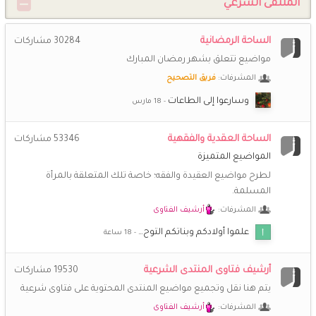
السلام عليكم ورحمة الله وبركاته .. كيف حالكن؟ اشتقت
الملتقى الشرعي
{ الــهـــا م }
25 أغسطس 10:31 ص
الساحة الرمضانية
30284
مشاركات
🌹
السلام والرحمة على ايام مضت لا تنسى ... الحمد لله
مواضيع تتعلق بشهر رمضان المبارك
المشرفات:
فريق التصحيح
شـــاني
20 يوليو 1:09 ص
سبحان الله وبحمده و استغفر الله
وسارعوا إلى الطاعات
(نشوى)
25 مايو 7:51 م
الساحة العقدية والفقهية
53346
مشاركات
السلام على من كنّ خير صحبة .... المتعاونات على الخير ..... اشتقنا
المواضيع المتميزة
🙂
لطرح مواضيع العقيدة والفقه؛ خاصة تلك المتعلقة بالمرأة
المسلمة.
*اريج الايمان*
6 مايو 8:26 م
أحبكن فى الله واشتقت لكم @خزامى @عزيزة@سندس واستبرق
المشرفات:
أرشيف الفتاوى
❤️
❤️
علموا أوﻻدكم وبناتكم التوح…
(أم *سارة*)
28 مارس 9:40 ص
أرشيف فتاوى المنتدى الشرعية
19530
مشاركات
الجمعة الأخيرة من رمضان اللهم اجعلها خير وفرج على
المسلمين أجمعين اللهم أعتق رقابنا من النار واسترنا فوق الأرض
يتم هنا نقل وتجميع مواضيع المنتدى المحتوية على فتاوى شرعية
وتحت الأرض ويوم العرض اللهم لا تحرمنا فضلك وعفوك اللهم
المشرفات:
أرشيف الفتاوى