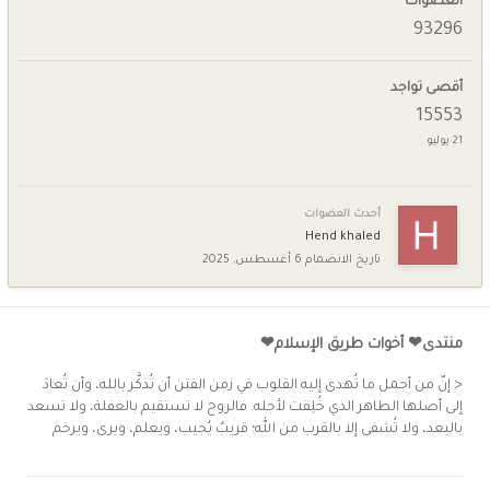
العضوات
93296
أقصى تواجد
15553
21 يوليو
أحدث العضوات
Hend khaled
تاريخ الانضمام
6 أغسطس, 2025
منتدى❤ أخوات طريق الإسلام❤
< إنّ من أجمل ما تُهدى إليه القلوب في زمن الفتن أن تُذكَّر بالله، وأن تُعادَ
إلى أصلها الطاهر الذي خُلِقت لأجله. فالروح لا تستقيم بالغفلة، ولا تسعد
بالبعد، ولا تُشفى إلا بالقرب من الله؛ قريبٌ يُجيب، ويعلم، ويرى، ويرحم