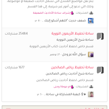
يتم نقل مواضيع المنتدى التي تشمل أحاديثَ ضعيفة أو موضوعة،
@أمة الله ~ عائشة ~ غالبا الملفات انفقدت .. اعرف واحدة من اللي
وتلك التي تدعو إلى أمور غير شرعية، إلى هذا القسم
كانو يعملون فيها سأسألها لو عندها نسخ منها
المشرفات:
إشراف ساحة الأحاديث الضعيفة
أمة الله ~ عائشة ~
2 اكتوبر 7:46 ص
ضعف حديث "اللهم أشكو إليك …
السلام عليكم.. كيف احمل مجلات فتيات تبع منتدى اخوات طريق
الاسلام؟ حاولت ولم يفتح معي.. وجزاكم الله خيرا
ساحة تحفيظ الأربعون النووية
25484
مشاركات
ساحة شرح الأربعين النووية
أمة الله ~ عائشة ~
28 سبتمبر 5:59 م
عن يُسَيرَةَ رَضي الله عنها - وكانت من المهاجرات - قالت: قال لنا
قسم خاص لحفظ أحاديث كتاب الأربعين النووية
رسول الله ﷺ : «عَلَيكُنَّ بالتسبيح، والتهليل، والتَّقْدِيسِ ، واعقُدنَ
سؤال الله عز وجل
بِالأَنامِلِ ؛ فَإِنَّهُنَّ مَسؤُولاتٍ مُستَنطَقَاتٍ ، وَلَا تَعْفُلنَ؛ فَتَنسَينَ
الرَّحمَةَ» قال القاري رحمه الله: «أي: لا تَترُكنَ الذَّكرَ، فَإِنَّكُنَّ لَو تَرَكتُنَّ
الذَّكَرَ لَحُرِمتُنَّ ثَوابَهُ، فَكَأَنَّكُنَّ تَرَكْتُنَّ الرَّحْمَةَ» وصية النبي ﷺ لنا نحن
ساحة تحفيظ رياض الصالحين
1677
مشاركات
معشر النساء
ساحة شرح أحاديث رياض الصالحين
قسم خاص لحفظ أحاديث رياض الصالحين
الملتزمة المتفائلة
16 سبتمبر 1:48 ص
😅
اشتقت بحجم السماء.. كيف حالكم يا غاليات هل يتذكرني احد
المشرفات:
ام جومانا وجنى
❤️
๑۩ كيفية المشاركة في ساحة:…
أمة الله ~ عائشة ~
5 سبتمبر 9:48 ص
❤️