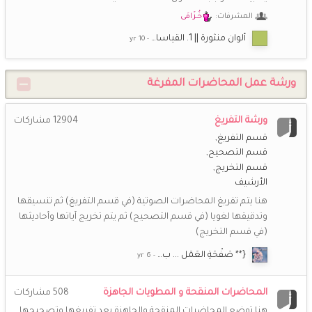
المشرفات:
خُـزَامَى
ألوان منثورة || 1. القياسا…
ورشة عمل المحاضرات المفرغة
ورشة التفريغ
12904
مشاركات
قسم التفريغ
قسم التصحيح
قسم التخريج
الأرشيف
هنا يتم تفريغ المحاضرات الصوتية (في قسم التفريغ) ثم تنسيقها
وتدقيقها لغويا (في قسم التصحيح) ثم يتم تخريج آياتها وأحاديثها
(في قسم التخريج)
{** صَفْحَةِ العَمَل ... ب…
المحاضرات المنقحة و المطويات الجاهزة
508
مشاركات
هنا توضع المحاضرات المنقحة والجاهزة بعد تفريغها وتصحيحها