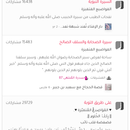
السيرة النبوية
16438
مشاركات
¯`ღ سماح ღ´¯
29 مايو 7:32 م
المواضيع المتميزة
السلام عليكم ورحمة الله وبركاته كم اشتقت للمنتدى وللاخوات
نفحات الطيب من سيرة الحبيب صلى الله عليه وآله وسلم
الطيبات الغاليات ،ماأجملها من ذكريات
دار الإفتاء تُفند شبهة تعد…
رونق الياسمين
8 مايو 7:00 م
اشتقت للأخوات جميعا و لعزيزة القلب والعفو و خزامى شاني
سيرة الصحابة والسلف الصالح
15483
مشاركات
وأنفاس الفجر والكثييررررر من الأخوات .. تعلمنا بأنّ الحبَّ وصلٌ..
♥️
المواضيع المتميزة
‏وأنّ الوصلَ أصدقهُ الدعاءُ"
ساحة لعرض سير الصحابة رضوان الله عليهم ، وسير سلفنا
الصالح الذين جاء فيهم قول النبي صلى الله عليه وآله وسلم: "خير
رونق الياسمين
8 مايو 6:54 م
💔
😩
♥️
♥️
♥️
♥️
أمتي قرني ثم الذين يلونهم ثم الذين يلونهم.."
يازين هالمكان والذكريات فيه
اشتقققققت له
المشرفات:
سدرة المُنتهى 87
(أم *سارة*)
25 أبريل 10:51 م
قصة الحجاج مع سعيد بن جبير
😥
❤️
يا الله كم اشتاق للجميع وللمودة التي كانت تملأ المكان
على طريق التوبة
29729
مشاركات
هدوء الفجر
25 أبريل 4:37 م
♥ المَوَاضِيـﻉْ المُتميّزة ♥
وحشتَوووووني جداااااا... حد لسه فاكرني... حنيت للمنتدى جدا
♥️
♥️
♥️
|| رِحْلَـۃُ الخُلوﮂ ||
فضفضة قلب تائب