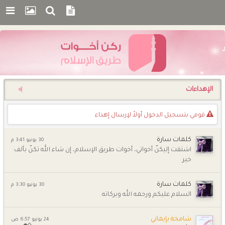
اﻹهداءات
قومي بتسجيل الدخول أوﻻً لإرسال إهداء
كلمات سارة
30 يونيو 3:41 م
اشتقت إليكنّ أخواتي، أخوات طريق الإسلام، إن شاء الله تكنّ بألف
خير
كلمات سارة
30 يونيو 3:30 م
السلام عليكم ورحمه الله وبركاته
شامخة بإيماني
24 يونيو 6:57 ص