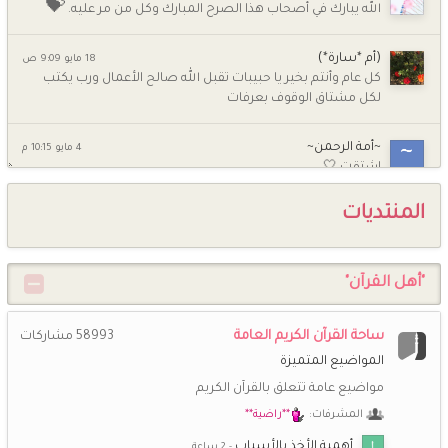
💝
الله يبارك في أصحاب هذا الصرح المبارك وكل من مر عليه.
(أم *سارة*)
18 مايو 9:09 ص
كل عام وأنتم بخير يا حبيبات تقبل الله صالح الأعمال ورب يكتب
لكل مشتاق الوقوف بعرفات
~أمة الرحمن~
4 مايو 10:15 م
اشتقت 🤍
المنتديات
شـــاني
4 مايو 9:07 م
💕
السلام عليكم ورحمة الله وبركاته كيف الاخوات
"أهل القرآن"
ام جومانا وجنى
5 أبريل 7:58 ص
حبيباتي كيف الحال وحشتوني جدا
ساحة القرآن الكريم العامة
58993
مشاركات
راغبة بالفردوس
26 مارس 12:21 ص
المواضيع المتميزة
اللهم صلِّ وسلِّم وبارك على نبينا محمد ﷺ
مواضيع عامة تتعلق بالقرآن الكريم
المشرفات:
**راضية**
خُـزَامَى
13 مارس 7:39 م
اللهم إنك عفو تحب العفو فاعف عنا ،،،
أهمية الأخذ بالأسباب