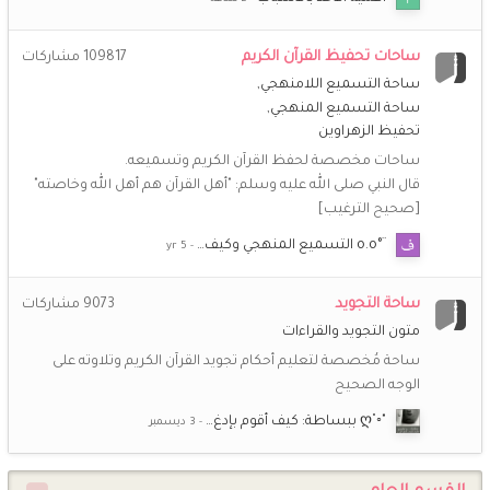
خُـزَامَى
21 فبراير 8:52 م
ساحات تحفيظ القرآن الكريم
109817
مشاركات
تقبل الله منا ومنكم صالح الأعمال .. لا تنسونا من صالح الدعوات
ساحة التسميع اللامنهجي
ساحة التسميع المنهجي
أمّ عبد الله
19 فبراير 12:41 م
تحفيظ الزهراوين
رمضان مبارك لكنّ جميعا أخواتي أخوات طريق الإسلام وكل عام
ساحات مخصصة لحفظ القرآن الكريم وتسميعه.
وأنتن إلى الله أقرب
قال النبي صلى الله عليه وسلم: "أهل القرآن هم أهل الله وخاصته"
[صحيح الترغيب]
(أم *سارة*)
19 فبراير 9:30 ص
رمضان مبارك يا حبيبات رب يعينكم على الصيام والقيام ويتقبل
¨°o.o التسميع المنهجي وكيف…
منكم صالح الأعمال ويجعلكم من عتقائه من النار
ساحة التجويد
9073
مشاركات
(أم *سارة*)
19 يناير 9:22 م
متون التجويد والقراءات
أهنئكم بقدوم شهر شعبان، بارك الله لنا ولكم فيه وبلغنا رمضان
ساحة مُخصصة لتعليم أحكام تجويد القرآن الكريم وتلاوته على
بلوغ هداية وتوفيق كل عام وأنتم بخير وصحة وسعادة.”
الوجه الصحيح
(أم *سارة*)
25 ديسمبر 9:00 م
"◦˚ღ ببساطة: كيف أقوم بإدغ…
💖
💖
💖
💖
@**راضية**